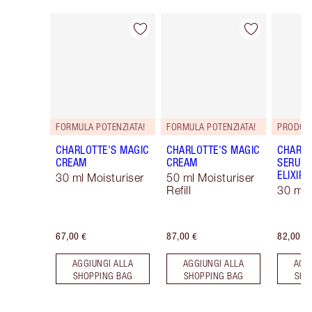
Articolo 1 di 114
Articolo 2 di 114
FORMULA POTENZIATA!
FORMULA POTENZIATA!
PRODOT
CHARLOTTE'S MAGIC
CHARLOTTE'S MAGIC
CHARLO
CREAM
CREAM
SERUM 
ELIXIR
30 ml Moisturiser
50 ml Moisturiser
Refill
30 ml
67,00 €
87,00 €
82,00 €
AGGIUNGI ALLA
AGGIUNGI ALLA
AGG
SHOPPING BAG
SHOPPING BAG
SHO