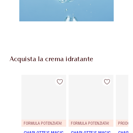
Acquista la crema idratante
Articolo 1 di 35
Articolo 2 di 35
FORMULA POTENZIATA!
FORMULA POTENZIATA!
PRODOT