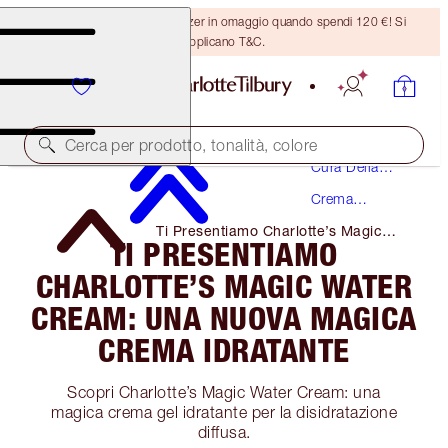
Ricevi un pennello per bronzer in omaggio quando spendi 120 €! Si
applicano T&C.
Cerca per prodotto, tonalità, colore
Cura Della
Pelle
Crema
Idratante
Ti Presentiamo Charlotte’s Magic
TI PRESENTIAMO
Water Cream: Una Nuova Magica
Crema Idratante
CHARLOTTE’S MAGIC WATER
CREAM: UNA NUOVA MAGICA
CREMA IDRATANTE
Scopri Charlotte’s Magic Water Cream: una
magica crema gel idratante per la disidratazione
diffusa.