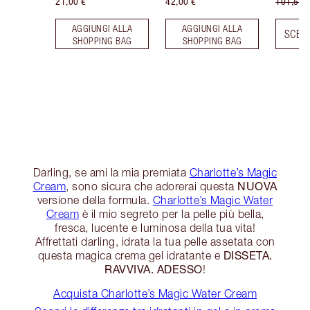
21,00 €
42,00 €
101,50 
AGGIUNGI ALLA
AGGIUNGI ALLA
SCEGL
SHOPPING BAG
SHOPPING BAG
Darling, se ami la mia premiata
Charlotte’s Magic
NUOVA
Cream
, sono sicura che adorerai questa
versione della formula.
Charlotte’s Magic Water
Cream
è il mio segreto per la pelle più bella,
fresca, lucente e luminosa della tua vita!
Affrettati darling, idrata la tua pelle assetata con
DISSETA.
questa magica crema gel idratante e
RAVVIVA. ADESSO
!
Acquista Charlotte’s Magic Water Cream