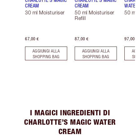
CHARLOTTE'S MAGIC
CHARLOTTE'S MAGIC
CHARLO
CREAM
CREAM
WATER
30 ml Moisturiser
50 ml Moisturiser
50 ml 
Refill
67,00 €
87,00 €
97,00 €
AGGIUNGI ALLA
AGGIUNGI ALLA
AGG
SHOPPING BAG
SHOPPING BAG
SHO
I MAGICI INGREDIENTI DI
CHARLOTTE’S MAGIC WATER
CREAM