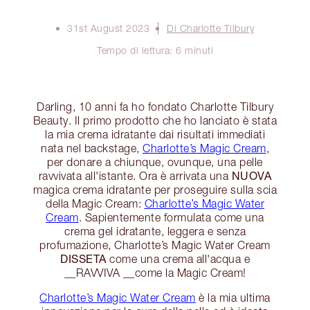
31st August 2023
Di Charlotte Tilbury
Tempo di lettura: 6 minuti
Darling, 10 anni fa ho fondato Charlotte Tilbury
Beauty. Il primo prodotto che ho lanciato è stata
la mia crema idratante dai risultati immediati
nata nel backstage,
Charlotte’s Magic Cream
,
per donare a chiunque, ovunque, una pelle
NUOVA
ravvivata all'istante. Ora è arrivata una
magica crema idratante per proseguire sulla scia
della Magic Cream:
Charlotte’s Magic Water
Cream
. Sapientemente formulata come una
crema gel idratante, leggera e senza
profumazione, Charlotte’s Magic Water Cream
DISSETA
come una crema all'acqua e
__RAVVIVA __come la Magic Cream!
Charlotte’s Magic Water Cream
è la mia ultima