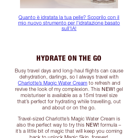
Quanto è idratata la tua pelle? Scoprilo con il
mio nuovo strumento per l'idratazione basato
sull'IA!
HYDRATE ON THE GO
Busy travel days and long-haul flights can cause
dehydration, darlings, so I always travel with
Charlotte’s Magic Water Cream
to refresh and
NEW!
revive the look of my complexion. This
gel
moisturiser is available as a 15ml travel size
that’s perfect for hydrating while travelling, out
and about or on the go.
Travel-sized Charlotte’s Magic Water Cream is
NEW!
also the perfect way to try this
formula –
it’s a little bit of magic that will keep you coming
back to unlock Magic Skin, forever!