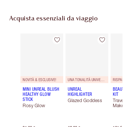
Acquista essenziali da viaggio
Articolo 1 di 105
Articolo 2 di 105
NOVITÀ & ESCLUSIVE!
UNA TONALITÀ UNIVERSALE.
RISPARM
MINI UNREAL BLUSH
UNREAL
BEAUTY
HEALTHY GLOW
HIGHLIGHTER
KIT
STICK
Glazed Goddess
Travel 
Rosy Glow
Makeup