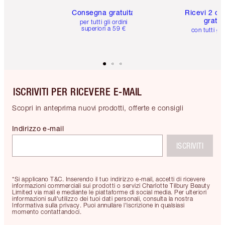
Consegna gratuita
Ricevi 2 ca
gratuit
per tutti gli ordini
superiori a 59 €
con tutti gli
ISCRIVITI PER RICEVERE E-MAIL
Scopri in anteprima nuovi prodotti, offerte e consigli
Indirizzo e-mail
ISCRIVITI
*Si applicano T&C. Inserendo il tuo indirizzo e-mail, accetti di ricevere
informazioni commerciali sui prodotti o servizi Charlotte Tilbury Beauty
Limited via mail e mediante le piattaforme di social media. Per ulteriori
informazioni sull'utilizzo dei tuoi dati personali, consulta la nostra
Informativa sulla privacy. Puoi annullare l'iscrizione in qualsiasi
momento contattandoci.