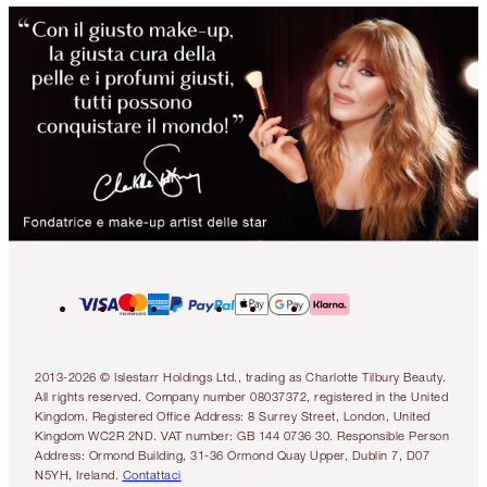
2013-2026 © Islestarr Holdings Ltd., trading as Charlotte Tilbury Beauty.
All rights reserved. Company number 08037372, registered in the United
Kingdom. Registered Office Address: 8 Surrey Street, London, United
Kingdom WC2R 2ND. VAT number: GB 144 0736 30. Responsible Person
Address: Ormond Building, 31-36 Ormond Quay Upper, Dublin 7, D07
N5YH, Ireland.
Contattaci