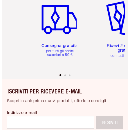
Consegna gratuita
Ricevi 2 ca
gratuit
per tutti gli ordini
superiori a 59 €
con tutti gli
ISCRIVITI PER RICEVERE E-MAIL
Scopri in anteprima nuovi prodotti, offerte e consigli
Indirizzo e-mail
ISCRIVITI