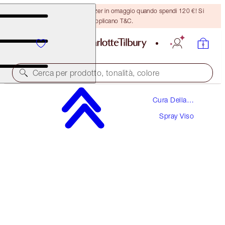
Ricevi un pennello per bronzer in omaggio quando spendi 120 €! Si
applicano T&C.
Cerca per prodotto, tonalità, colore
Cura Della
CHARLOTTE'S MAGIC HYDRATOR MIST
Pelle
Spray Viso
75 ML
42,00 €
(
56,00 €
/
100
ml
)