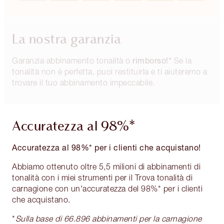
La nostra garanzia
rimborso!*
Garanzia abbinamento tonalità o
Se la
tonalità non è perfetta, puoi restituirla e ti aiuteremo a
trovare il tuo abbinamento impeccabile.
Accuratezza al 98%*
Accuratezza al 98%* per i clienti che acquistano!
Abbiamo ottenuto oltre 5,5 milioni di abbinamenti di
tonalità con i miei strumenti per il Trova tonalità di
carnagione con un'accuratezza del 98%* per i clienti
che acquistano.
*
Sulla base di 66.896 abbinamenti per la carnagione