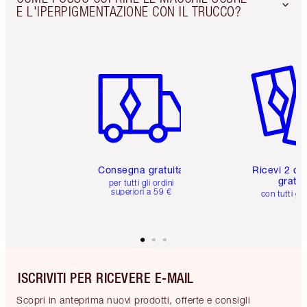
E L'IPERPIGMENTAZIONE CON IL TRUCCO?
Articolo 1 di 6
Articolo
Consegna gratuita
Ricevi 2 ca
gratuit
per tutti gli ordini
superiori a 59 €
con tutti gli
ISCRIVITI PER RICEVERE E-MAIL
Scopri in anteprima nuovi prodotti, offerte e consigli