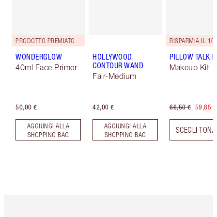
PRODOTTO PREMIATO
RISPARMIA IL 10
WONDERGLOW
HOLLYWOOD
PILLOW TALK LI
CONTOUR WAND
40ml Face Primer
Makeup Kit
Fair-Medium
50,00 €
42,00 €
66,50 €
59,85 €
AGGIUNGI ALLA
AGGIUNGI ALLA
SCEGLI TONA
SHOPPING BAG
SHOPPING BAG
Articolo 1 di 6
Articolo