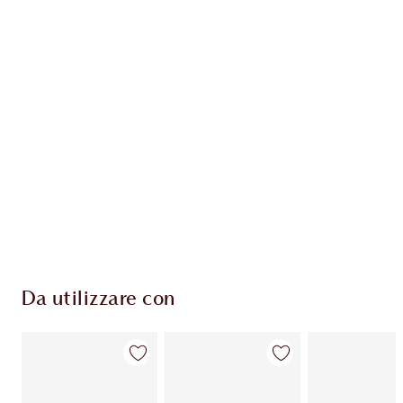
ESCLUSIVE CHARLOTTE TILBURY
Il club fedeltà Charlotte's Darlings. Guadagna
Monete Fedeltà ogni volta che acquisti!
Consegna standard gratuita per gli ordini
superiori a 59,00 €
Scegli 2 campioni gratuiti al momento del
pagamento
Da utilizzare con