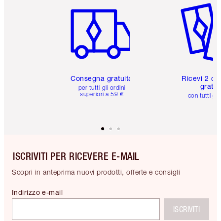
Consegna gratuita
Ricevi 2 ca
gratuit
per tutti gli ordini
superiori a 59 €
con tutti gli
ISCRIVITI PER RICEVERE E-MAIL
Scopri in anteprima nuovi prodotti, offerte e consigli
Indirizzo e-mail
ISCRIVITI