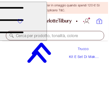
Ricevi un pennello per bronzer in omaggio quando spendi 120 €! Si
applicano T&C.
Cerca per prodotto, tonalità, colore
Trucco
SCONTO DEL 30%
Kit E Set Di Make-
CHARLOTTE’S AWARD-WINNING
Up
COMPLEXION TRIO
SKINCARE & MAKEUP KIT
111,00 €
77,70 €