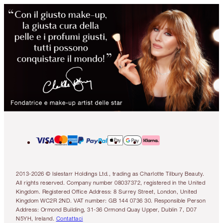
2013-2026 © Islestarr Holdings Ltd., trading as Charlotte Tilbury Beauty.
All rights reserved. Company number 08037372, registered in the United
Kingdom. Registered Office Address: 8 Surrey Street, London, United
Kingdom WC2R 2ND. VAT number: GB 144 0736 30. Responsible Person
Address: Ormond Building, 31-36 Ormond Quay Upper, Dublin 7, D07
N5YH, Ireland.
Contattaci