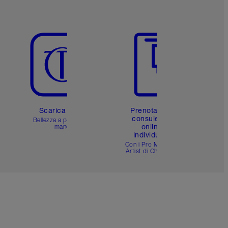
Articolo 5 di 6
Articolo 6 di 6
Scarica l'app
Prenota una
consulenza
Bellezza a portata di
online
mano
individuale
i
Con i Pro Make-up
Artist di Charlotte.