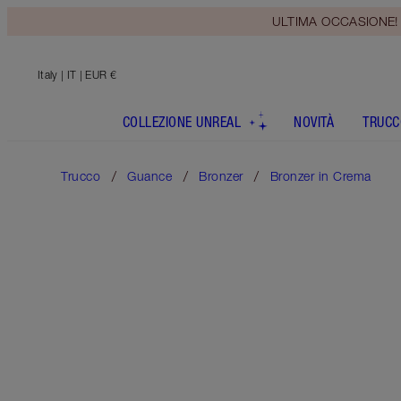
ULTIMA OCCASIONE! Rice
Italy
| IT | EUR €
COLLEZIONE UNREAL
NOVITÀ
TRUCC
Trucco
Guance
Bronzer
Bronzer in Crema