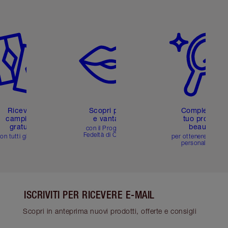
icolo 2 di 6
Articolo 3 di 6
Articolo 4 di 6
Ricevi 2
Scopri premi
Completa il
campioni
e vantaggi
tuo profilo
gratuiti
beauty
con il Programma
Fedeltà di Charlotte
on tutti gli ordini
per ottenere consigl
personalizzati
ISCRIVITI PER RICEVERE E-MAIL
Scopri in anteprima nuovi prodotti, offerte e consigli