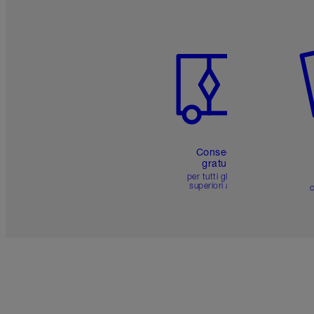
Articolo 1 di 6
Art
Consegna
gratuita
per tutti gli ordini
superiori a 59 €
c