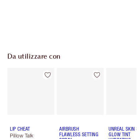
Consegna standard gratuita per gli ordini
superiori a 59,00 €
Scegli 2 campioni gratuiti al momento del
pagamento
Da utilizzare con
LIP CHEAT
AIRBRUSH
UNREAL SKIN 
FLAWLESS SETTING
GLOW TINT
Pillow Talk