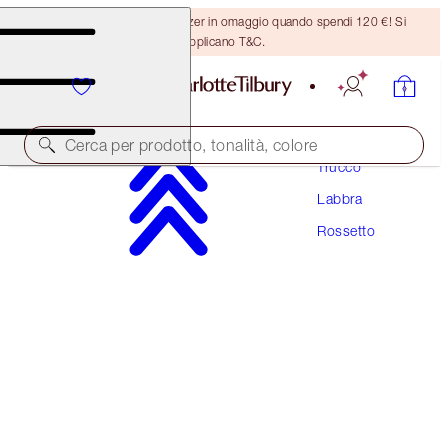
Ricevi un pennello per bronzer in omaggio quando spendi 120 €! Si
applicano T&C.
Cerca per prodotto, tonalità, colore
Trucco
Labbra
PILLOW TALK BLUSH BALM LIP TINT
Rossetto
PILLOW TALK
34,00 €
(
170,00 €
/
10
g
)