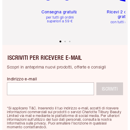
Consegna gratuita
Ricevi 2 ca
gratuit
per tutti gli ordini
superiori a 59 €
con tutti gli
ISCRIVITI PER RICEVERE E-MAIL
Scopri in anteprima nuovi prodotti, offerte e consigli
Indirizzo e-mail
ISCRIVITI
*Si applicano T&C. Inserendo il tuo indirizzo e-mail, accetti di ricevere
informazioni commerciali sui prodotti o servizi Charlotte Tilbury Beauty
Limited via mail e mediante le piattaforme di social media. Per ulteriori
informazioni sull'utilizzo dei tuoi dati personali, consulta la nostra
Informativa sulla privacy. Puoi annullare l'iscrizione in qualsiasi
momento contattandoci.