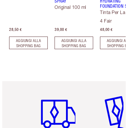
SPRAY
HYDRATING
FOUNDATION S
Original 100 ml
Tinta Per La 
Soft Focus
4 Fair
28,50 €
39,00 €
48,00 €
AGGIUNGI ALLA
AGGIUNGI ALLA
AGGIUNGI AL
SHOPPING BAG
SHOPPING BAG
SHOPPING B
Articolo 1 di 6
Articolo