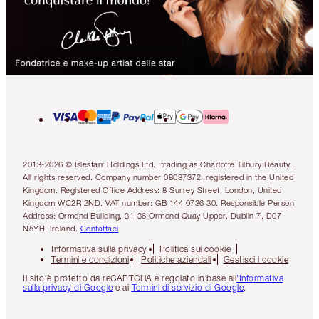
2013-2026 © Islestarr Holdings Ltd., trading as Charlotte Tilbury Beauty.
All rights reserved. Company number 08037372, registered in the United
Kingdom. Registered Office Address: 8 Surrey Street, London, United
Kingdom WC2R 2ND. VAT number: GB 144 0736 30. Responsible Person
Address: Ormond Building, 31-36 Ormond Quay Upper, Dublin 7, D07
N5YH, Ireland.
Contattaci
Informativa sulla privacy
Politica sui cookie
Termini e condizioni
Politiche aziendali
Gestisci i cookie
Il sito è protetto da reCAPTCHA e regolato in base all
'Informativa
sulla privacy di Google
e ai
Termini di servizio di Google
.