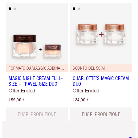
FORMATO DA VIAGGIO ABBINATO GRATUITO!
SCONTO DEL 50%!
MAGIC NIGHT CREAM FULL-
CHARLOTTE’S MAGIC CREAM
SIZE + TRAVEL-SIZE DUO
DUO
Offer Ended
Offer Ended
159,00 €
134,00 €
FUORI PRODUZIONE
FUORI PRODUZIONE
Articolo 1 di 6
Articolo