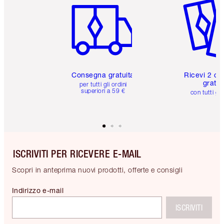
Consegna gratuita
Ricevi 2 ca
gratuit
per tutti gli ordini
superiori a 59 €
con tutti gli
ISCRIVITI PER RICEVERE E-MAIL
Scopri in anteprima nuovi prodotti, offerte e consigli
Indirizzo e-mail
ISCRIVITI