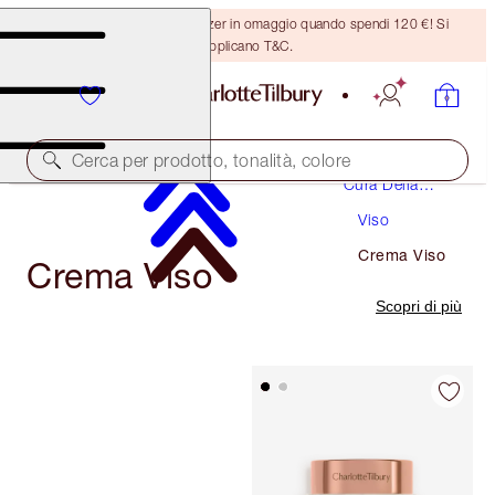
Ricevi un pennello per bronzer in omaggio quando spendi 120 €! Si
applicano T&C.
Cerca per prodotto, tonalità, colore
Cura Della
Pelle
Viso
Crema Viso
Crema Viso
Scopri di più