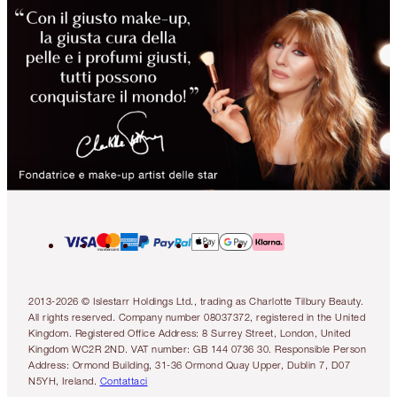
2013-2026 © Islestarr Holdings Ltd., trading as Charlotte Tilbury Beauty.
All rights reserved. Company number 08037372, registered in the United
Kingdom. Registered Office Address: 8 Surrey Street, London, United
Kingdom WC2R 2ND. VAT number: GB 144 0736 30. Responsible Person
Address: Ormond Building, 31-36 Ormond Quay Upper, Dublin 7, D07
N5YH, Ireland.
Contattaci