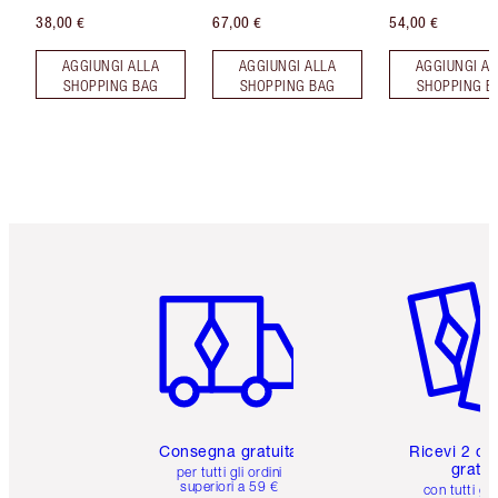
38,00 €
67,00 €
54,00 €
AGGIUNGI ALLA
AGGIUNGI ALLA
AGGIUNGI AL
SHOPPING BAG
SHOPPING BAG
SHOPPING B
Articolo 1 di 6
Articolo
Consegna gratuita
Ricevi 2 ca
gratuit
per tutti gli ordini
superiori a 59 €
con tutti gli