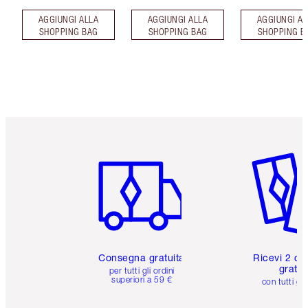
AGGIUNGI ALLA
AGGIUNGI ALLA
AGGIUNGI AL
SHOPPING BAG
SHOPPING BAG
SHOPPING B
Articolo 1 di 6
Articolo
Consegna gratuita
Ricevi 2 ca
gratuit
per tutti gli ordini
superiori a 59 €
con tutti gli