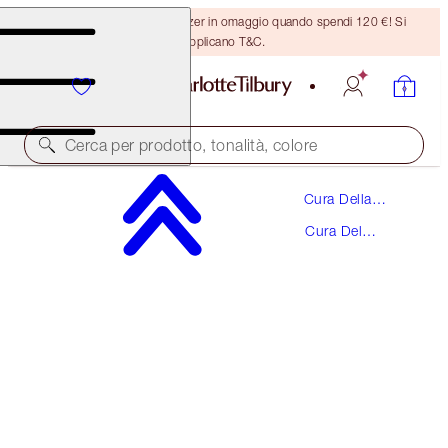
Ricevi un pennello per bronzer in omaggio quando spendi 120 €! Si
applicano T&C.
Cerca per prodotto, tonalità, colore
Cura Della
SUPERMODEL BODY
Pelle
Cura Del
BODY HIGHLIGHTER
Corpo
60,00 €
(
100,00 €
/
100
ml
)