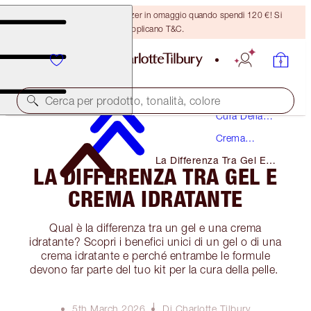
Ricevi un pennello per bronzer in omaggio quando spendi 120 €! Si
applicano T&C.
Cerca per prodotto, tonalità, colore
Cura Della
Pelle
Crema
Idratante
La Differenza Tra Gel E
LA DIFFERENZA TRA GEL E
Crema Idratante
CREMA IDRATANTE
Qual è la differenza tra un gel e una crema
idratante? Scopri i benefici unici di un gel o di una
crema idratante e perché entrambe le formule
devono far parte del tuo kit per la cura della pelle.
5th March 2026
Di Charlotte Tilbury