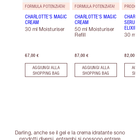
FORMULA POTENZIATA!
FORMULA POTENZIATA!
PRODOT
CHARLOTTE'S MAGIC
CHARLOTTE'S MAGIC
CHARLO
CREAM
CREAM
SERUM 
ELIXIR
30 ml Moisturiser
50 ml Moisturiser
Refill
30 ml
67,00 €
87,00 €
82,00 €
AGGIUNGI ALLA
AGGIUNGI ALLA
AGG
SHOPPING BAG
SHOPPING BAG
SHO
Darling, anche se il gel e la crema idratante sono
prodotti diversi, entrambi si possono entrare