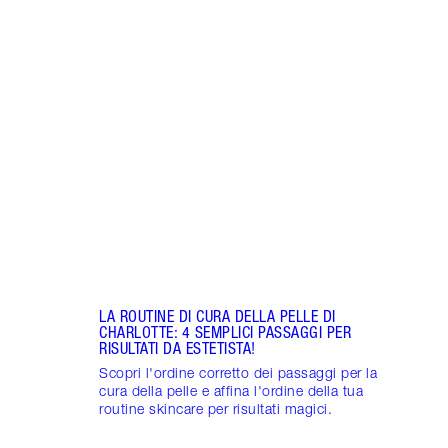
Articolo 1 di 18
COME
OCCH
In ch
Scopr
occhi
effett
LA ROUTINE DI CURA DELLA PELLE DI
CHARLOTTE: 4 SEMPLICI PASSAGGI PER
RISULTATI DA ESTETISTA!
Scopri l'ordine corretto dei passaggi per la
cura della pelle e affina l'ordine della tua
routine skincare per risultati magici.