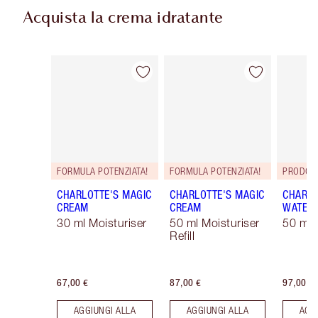
Acquista la crema idratante
Articolo 1 di 35
Articolo 2 di 35
FORMULA POTENZIATA!
FORMULA POTENZIATA!
PRODOT
CHARLOTTE'S MAGIC
CHARLOTTE'S MAGIC
CHARLO
CREAM
CREAM
WATER
30 ml Moisturiser
50 ml Moisturiser
50 ml 
Refill
67,00 €
87,00 €
97,00 €
AGGIUNGI ALLA
AGGIUNGI ALLA
AGG