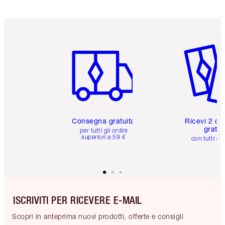
Articolo 1 di 6
Articolo
Consegna gratuita
Ricevi 2 ca
gratuit
per tutti gli ordini
superiori a 59 €
con tutti gli
ISCRIVITI PER RICEVERE E-MAIL
Scopri in anteprima nuovi prodotti, offerte e consigli