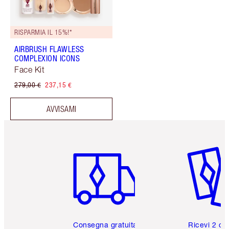
RISPARMIA IL 15%!*
AIRBRUSH FLAWLESS
COMPLEXION ICONS
Face Kit
279,00 €
237,15 €
AVVISAMI
Articolo 1 di 6
Articolo
Consegna gratuita
Ricevi 2 ca