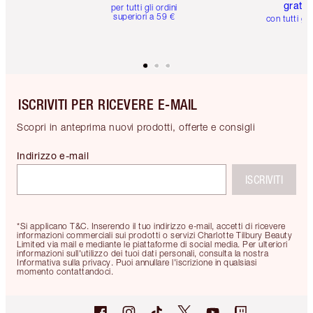
gratuit
per tutti gli ordini
superiori a 59 €
con tutti gli
ISCRIVITI PER RICEVERE E-MAIL
Scopri in anteprima nuovi prodotti, offerte e consigli
Indirizzo e-mail
ISCRIVITI
*Si applicano T&C. Inserendo il tuo indirizzo e-mail, accetti di ricevere
informazioni commerciali sui prodotti o servizi Charlotte Tilbury Beauty
Limited via mail e mediante le piattaforme di social media. Per ulteriori
informazioni sull'utilizzo dei tuoi dati personali, consulta la nostra
Informativa sulla privacy. Puoi annullare l'iscrizione in qualsiasi
momento contattandoci.