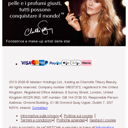
2013-2026 © Islestarr Holdings Ltd., trading as Charlotte Tilbury Beauty.
All rights reserved. Company number 08037372, registered in the United
Kingdom. Registered Office Address: 8 Surrey Street, London, United
Kingdom WC2R 2ND. VAT number: GB 144 0736 30. Responsible Person
Address: Ormond Building, 31-36 Ormond Quay Upper, Dublin 7, D07
N5YH, Ireland.
Contattaci
Informativa sulla privacy
Politica sui cookie
Termini e condizioni
Politiche aziendali
Gestisci i cookie
Il sito è protetto da reCAPTCHA e regolato in base all
'Informativa