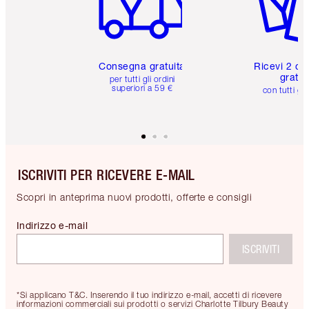
Consegna gratuita
Ricevi 2 ca
gratuit
per tutti gli ordini
superiori a 59 €
con tutti gli
ISCRIVITI PER RICEVERE E-MAIL
Scopri in anteprima nuovi prodotti, offerte e consigli
Indirizzo e-mail
ISCRIVITI
*Si applicano T&C. Inserendo il tuo indirizzo e-mail, accetti di ricevere
informazioni commerciali sui prodotti o servizi Charlotte Tilbury Beauty