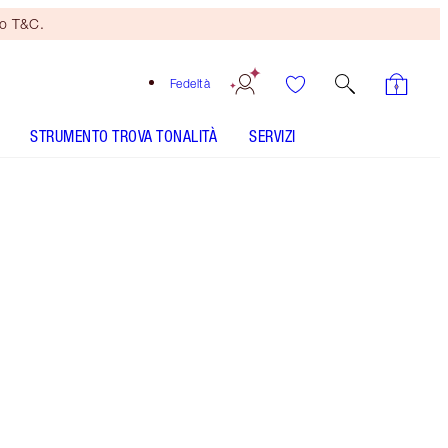
no T&C.
Fedeltà
STRUMENTO TROVA TONALITÀ
SERVIZI
Pillow Talk Fair - Out of Stock
SHADE MATCH
COME SI APPLICA