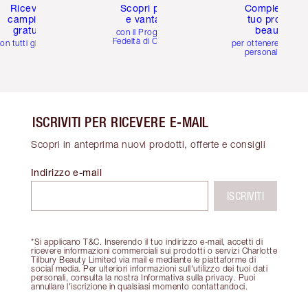
Ricevi 2
Scopri premi
Completa il
campioni
e vantaggi
tuo profilo
gratuiti
beauty
con il Programma
Fedeltà di Charlotte
on tutti gli ordini
per ottenere consigl
personalizzati
ISCRIVITI PER RICEVERE E-MAIL
Scopri in anteprima nuovi prodotti, offerte e consigli
Indirizzo e-mail
ISCRIVITI
*Si applicano T&C. Inserendo il tuo indirizzo e-mail, accetti di
ricevere informazioni commerciali sui prodotti o servizi Charlotte
Tilbury Beauty Limited via mail e mediante le piattaforme di
social media. Per ulteriori informazioni sull'utilizzo dei tuoi dati
personali, consulta la nostra Informativa sulla privacy. Puoi
annullare l'iscrizione in qualsiasi momento contattandoci.