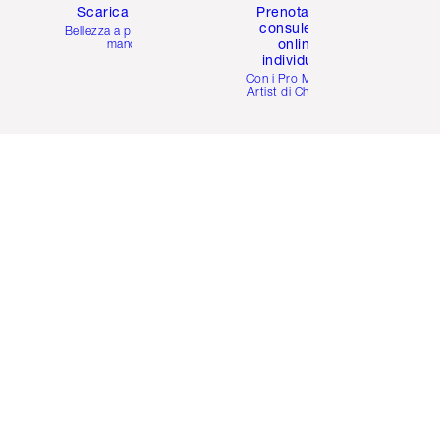
Scarica l'app
Prenota una
consulenza
Bellezza a portata di
online
mano
individuale
i
Con i Pro Make-up
Artist di Charlotte.