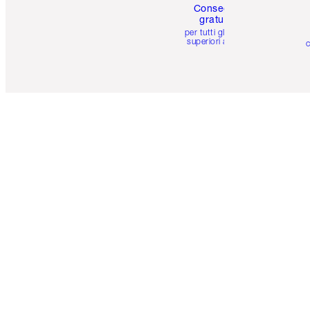
Consegna
gratuita
per tutti gli ordini
superiori a 59 €
c