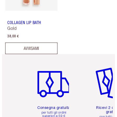
COLLAGEN LIP BATH
Gold
38,00 €
AVVISAMI
Articolo 1 di 6
Articolo
Consegna gratuita
Ricevi 2 ca
gratuit
per tutti gli ordini
superiori a 59 €
con tutti gli