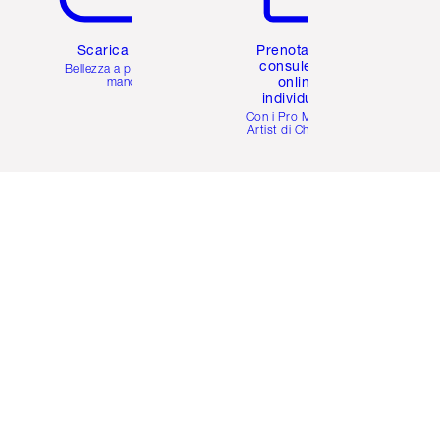
Scarica l'app
Prenota una
consulenza
Bellezza a portata di
online
mano
individuale
i
Con i Pro Make-up
Artist di Charlotte.