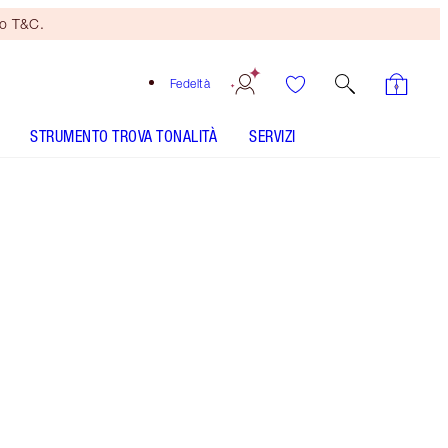
no T&C.
Fedeltà
STRUMENTO TROVA TONALITÀ
SERVIZI
Formato
15ml
20,00 €