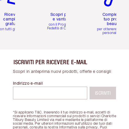
Ricevi 2
Scopri premi
Completa il
campioni
e vantaggi
tuo profilo
gratuiti
beauty
con il Programma
Fedeltà di Charlotte
on tutti gli ordini
per ottenere consigl
personalizzati
ISCRIVITI PER RICEVERE E-MAIL
Scopri in anteprima nuovi prodotti, offerte e consigli
Indirizzo e-mail
ISCRIVITI
*Si applicano T&C. Inserendo il tuo indirizzo e-mail, accetti di
ricevere informazioni commerciali sui prodotti o servizi Charlotte
Tilbury Beauty Limited via mail e mediante le piattaforme di
social media. Per ulteriori informazioni sull'utilizzo dei tuoi dati
personali, consulta la nostra Informativa sulla privacy. Puoi