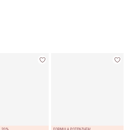
Scegli 2 campioni gratuiti al momento
del pagamento
L 20%
FORMULA POTENZIATA!