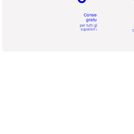
Consegna
gratuita
per tutti gli ordini
superiori a 59 €
c