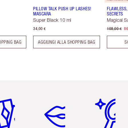
PILLOW TALK PUSH UP LASHES!
FLAWLESS,
MASCARA
SECRETS
Super Black 10 ml
Magical S
34,00 €
108,00 €
86
OPPING BAG
AGGIUNGI ALLA SHOPPING BAG
S
icolo 2 di 6
Articolo 3 di 6
Articolo 4 di 6