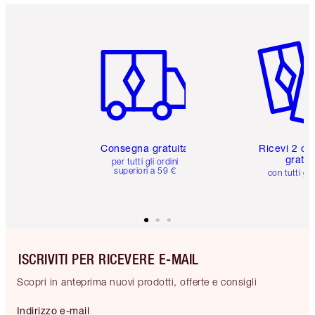
Articolo 1 di 6
Articolo
Consegna gratuita
Ricevi 2 ca
gratuit
per tutti gli ordini
superiori a 59 €
con tutti gli
ISCRIVITI PER RICEVERE E-MAIL
Scopri in anteprima nuovi prodotti, offerte e consigli
Indirizzo e-mail