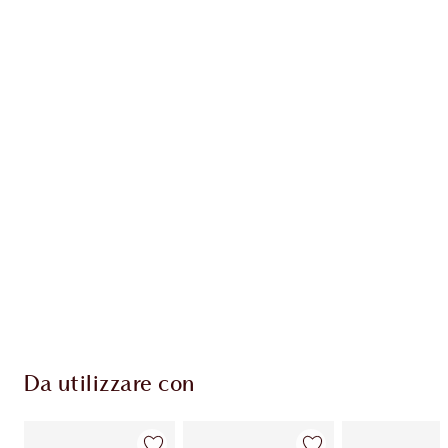
Guadagna 46 Monete Fedeltà
Scopri di più
ESCLUSIVE CHARLOTTE TILBURY
Il club fedeltà Charlotte's Darlings. Guadagna
Monete Fedeltà ogni volta che acquisti!
Consegna standard gratuita per gli ordini
superiori a 59,00 €
Scegli 2 campioni gratuiti al momento del
pagamento
Da utilizzare con