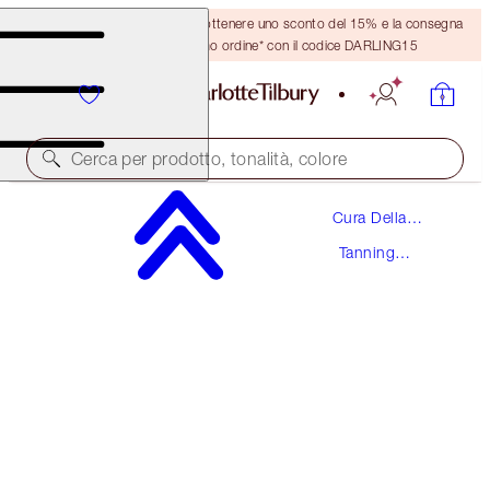
Crea un account o accedi per ottenere uno sconto del 15% e la consegna
GRATUITA sul tuo primo ordine* con il codice DARLING15
Cerca per prodotto, tonalità, colore
Cura Della
BEAUTIFUL SKIN ISLAND GLOW EASY
Pelle
TANNING DROPS
Tanning
Drops
FAIR TO MEDIUM
46,00 €