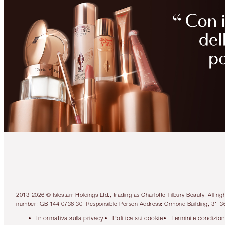
2013-2026 © Islestarr Holdings Ltd., trading as Charlotte Tilbury Beauty. Al
number: GB 144 0736 30. Responsible Person Address: Ormond Building, 31-3
Informativa sulla privacy
Politica sui cookie
Termini e condizion