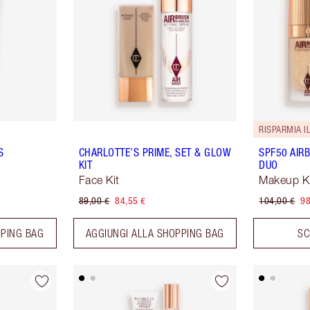
RISPARMIA I
S
CHARLOTTE’S PRIME, SET & GLOW
SPF50 AIR
KIT
DUO
Face Kit
Makeup K
89,00 €
84,55 €
104,00 €
98
PPING BAG
AGGIUNGI ALLA SHOPPING BAG
SC