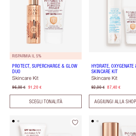
RISPARMIA IL 5%
PROTECT, SUPERCHARGE & GLOW
HYDRATE, OXYGENATE 
DUO
SKINCARE KIT
Skincare Kit
Skincare Kit
96,00 €
91,20 €
92,00 €
87,40 €
SCEGLI TONALITÀ
AGGIUNGI ALLA SHO