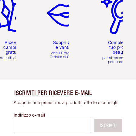
Ricevi 2
Scopri premi
Completa il
campioni
e vantaggi
tuo profilo
gratuiti
beauty
con il Programma
Fedeltà di Charlotte
on tutti gli ordini
per ottenere consigl
personalizzati
ISCRIVITI PER RICEVERE E-MAIL
Scopri in anteprima nuovi prodotti, offerte e consigli
Indirizzo e-mail
ISCRIVITI