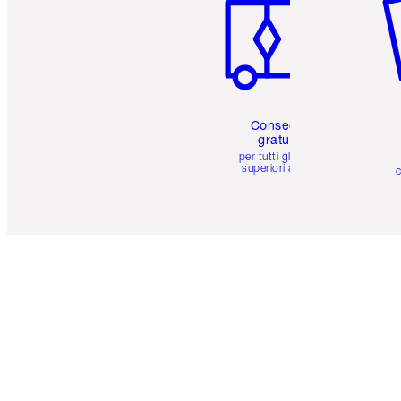
Consegna
gratuita
per tutti gli ordini
superiori a 59 €
c