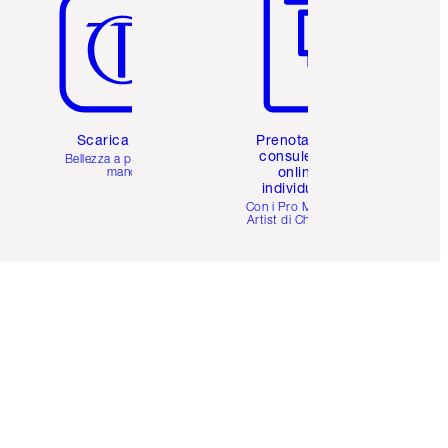
Scarica l'app
Prenota una
consulenza
Bellezza a portata di
online
mano
individuale
i
Con i Pro Make-up
Artist di Charlotte.