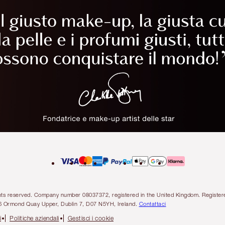
l rights reserved. Company number 08037372, registered in the United Kingdom. Regis
6 Ormond Quay Upper, Dublin 7, D07 N5YH, Ireland.
Contattaci
i
Politiche aziendali
Gestisci i cookie