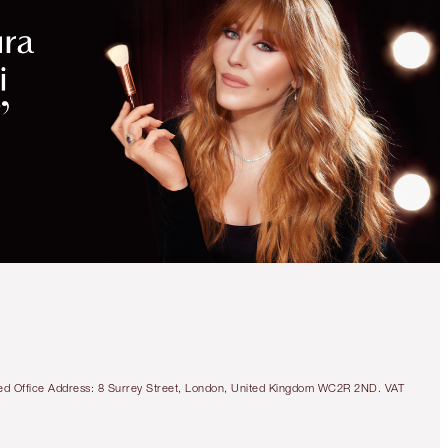
tered Office Address: 8 Surrey Street, London, United Kingdom WC2R 2ND. VAT