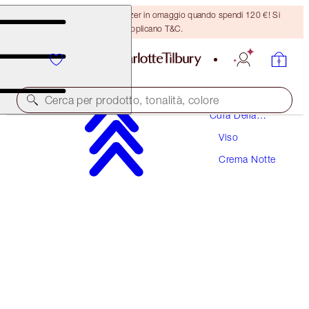
Ricevi un pennello per bronzer in omaggio quando spendi 120 €! Si
applicano T&C.
Cerca per prodotto, tonalità, colore
Cura Della
Pelle
Viso
MAGIC NIGHT CREAM
Crema Notte
15 ML
39,00 €
(
260,00 €
/
100
ml
)