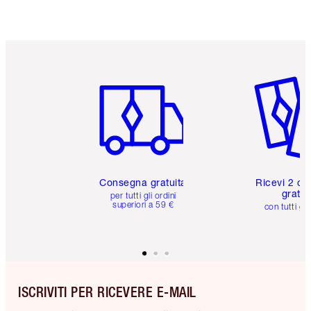
Articolo 1 di 6
Articolo
Consegna gratuita
Ricevi 2 ca
gratuit
per tutti gli ordini
superiori a 59 €
con tutti gli
ISCRIVITI PER RICEVERE E-MAIL