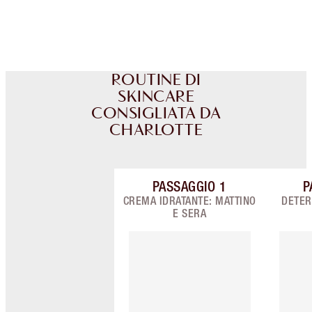
Scegli 2 campioni gratuiti al momento del
pagamento
ROUTINE DI
SKINCARE
CONSIGLIATA DA
CHARLOTTE
PASSAGGIO
1
P
Articolo 1 di 9
CREMA IDRATANTE: MATTINO
DETER
E SERA