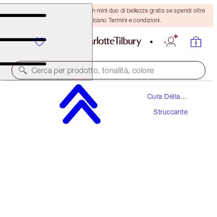
ULTIMA OCCASIONE! Ricevi un mini duo di bellezza gratis se spendi oltre
110 €! Si applicano Termini e condizioni.
Cerca per prodotto, tonalità, colore
Cura Della
TAKE IT ALL OFF
Pelle
Struccante
120 ML
34,00 €
(
28,33 €
/
100
ml
)