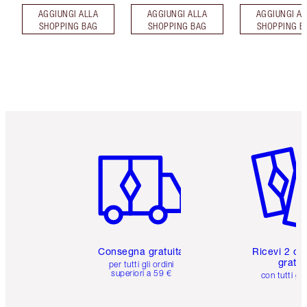
AGGIUNGI ALLA
AGGIUNGI ALLA
AGGIUNGI AL
SHOPPING BAG
SHOPPING BAG
SHOPPING B
Articolo 1 di 6
Articolo
Consegna gratuita
Ricevi 2 ca
gratuit
per tutti gli ordini
superiori a 59 €
con tutti gli