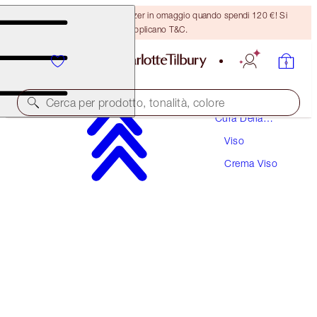
Ricevi un pennello per bronzer in omaggio quando spendi 120 €! Si
applicano T&C.
Cerca per prodotto, tonalità, colore
Cura Della
Pelle
Viso
FORMULA POTENZIATA!
Crema Viso
CHARLOTTE'S MAGIC CREAM
150 ML MOISTURISER
247,00 €
(
164,67 €
/
100
ml
)