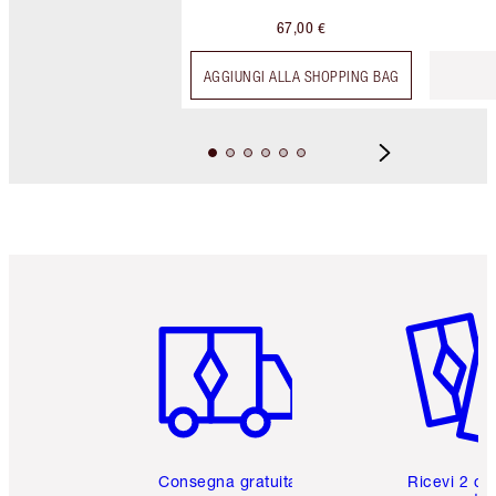
67,00 €
AGGIUNGI ALLA SHOPPING BAG
Articolo 1 di 6
Articolo
Consegna gratuita
Ricevi 2 ca