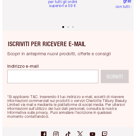
gratuit
per tutti gli ordini
superiori a 59 €
con tutti gli
ISCRIVITI PER RICEVERE E-MAIL
Scopri in anteprima nuovi prodotti, offerte e consigli
Indirizzo e-mail
ISCRIVITI
*Si applicano T&C. Inserendo il tuo indirizzo e-mail, accetti di ricevere
informazioni commerciali sui prodotti o servizi Charlotte Tilbury Beauty
Limited via mail e mediante le piattaforme di social media. Per ulteriori
informazioni sull'utilizzo dei tuoi dati personali, consulta la nostra
Informativa sulla privacy. Puoi annullare l'iscrizione in qualsiasi
momento contattandoci.