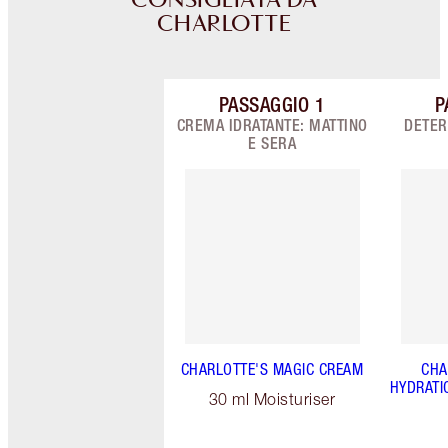
CONSIGLIATA DA
CHARLOTTE
PASSAGGIO
1
P
Articolo 1 di 9
CREMA IDRATANTE: MATTINO
DETER
E SERA
CHARLOTTE'S MAGIC CREAM
CHA
HYDRATI
30 ml Moisturiser