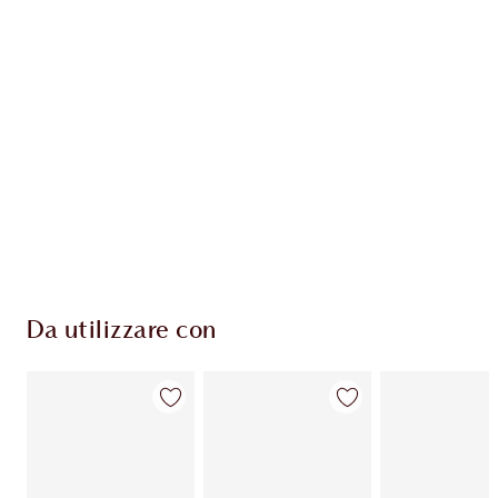
ESCLUSIVE CHARLOTTE TILBURY
Il club fedeltà Charlotte's Darlings. Guadagna
Monete Fedeltà ogni volta che acquisti!
Consegna standard gratuita per gli ordini
superiori a 59,00 €
Scegli 2 campioni gratuiti al momento del
pagamento
Da utilizzare con