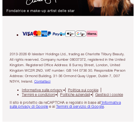
2013-2026 © Islestarr Holdings Ltd., trading as Charlotte Tilbury Beauty.
All rights reserved. Company number 08037372, registered in the United
Kingdom. Registered Office Address: 8 Surrey Street, London, United
Kingdom WC2R 2ND. VAT number: GB 144 0736 30. Responsible Person
Address: Ormond Building, 31-36 Ormond Quay Upper, Dublin 7, D07
N5YH, Ireland.
Contattaci
Informativa sulla privacy
Politica sui cookie
Termini e condizioni
Politiche aziendali
Gestisci i cookie
Il sito è protetto da reCAPTCHA e regolato in base all
'Informativa
sulla privacy di Google
e ai
Termini di servizio di Google
.