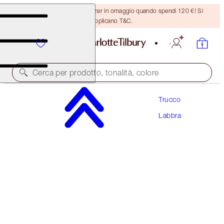
Ricevi un pennello per bronzer in omaggio quando spendi 120 €! Si
applicano T&C.
Cerca per prodotto, tonalità, colore
Trucco
UNREAL LIPS HEALTHY GLOW NECTAR OIL
Labbra
JUICYLICIOUS PINK WATERMELON
28,00 €
(
20,00 €
/
10
ml
)