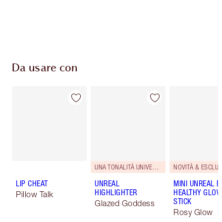
superiori a 59,00 €
Scegli 2 campioni gratuiti al momento del
pagamento
Da usare con
UNA TONALITÀ UNIVERSALE.
NOVITÀ & ESCLUS
LIP CHEAT
UNREAL
MINI UNREAL 
HIGHLIGHTER
HEALTHY GLO
Pillow Talk
STICK
Glazed Goddess
Rosy Glow