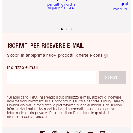
gratuit
per tutti gli ordini
superiori a 59 €
con tutti gli
ISCRIVITI PER RICEVERE E-MAIL
Scopri in anteprima nuovi prodotti, offerte e consigli
Indirizzo e-mail
ISCRIVITI
*Si applicano T&C. Inserendo il tuo indirizzo e-mail, accetti di ricevere
informazioni commerciali sui prodotti o servizi Charlotte Tilbury Beauty
Limited via mail e mediante le piattaforme di social media. Per ulteriori
informazioni sull'utilizzo dei tuoi dati personali, consulta la nostra
Informativa sulla privacy. Puoi annullare l'iscrizione in qualsiasi
momento contattandoci.