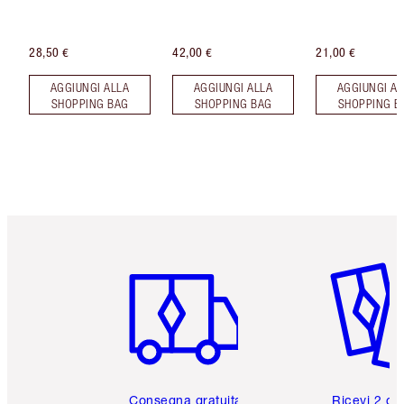
28,50 €
42,00 €
21,00 €
AGGIUNGI ALLA
AGGIUNGI ALLA
AGGIUNGI AL
SHOPPING BAG
SHOPPING BAG
SHOPPING B
Articolo 1 di 6
Articolo
Consegna gratuita
Ricevi 2 ca