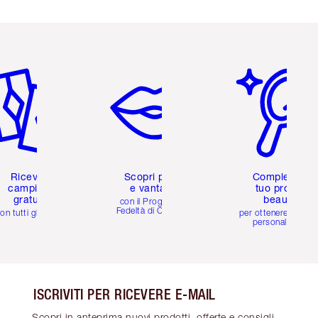
icolo 2 di 6
Articolo 3 di 6
Articolo 4 di 6
Ricevi 2
Scopri premi
Completa il
campioni
e vantaggi
tuo profilo
gratuiti
beauty
con il Programma
Fedeltà di Charlotte
on tutti gli ordini
per ottenere consigl
personalizzati
ISCRIVITI PER RICEVERE E-MAIL
Scopri in anteprima nuovi prodotti, offerte e consigli