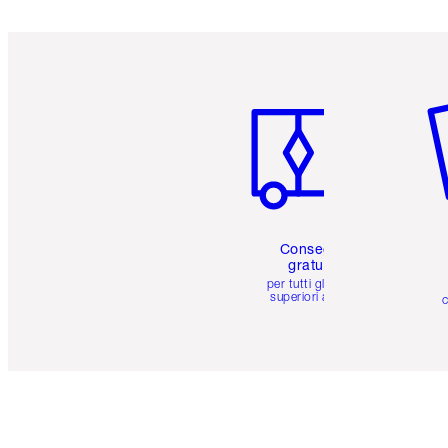
Articolo 1 di 6
Art
Consegna
gratuita
per tutti gli ordini
superiori a 59 €
c