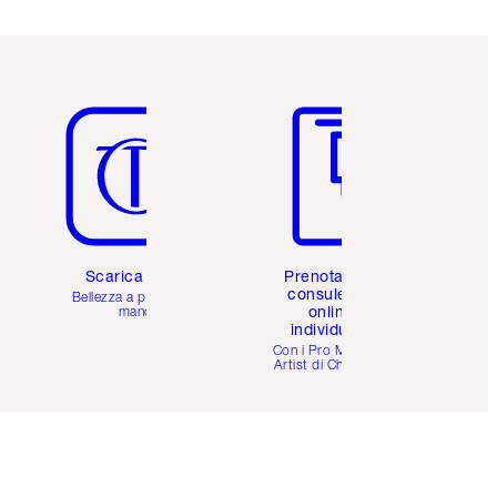
Articolo 5 di 6
Articolo 6 di 6
Scarica l'app
Prenota una
consulenza
Bellezza a portata di
online
mano
individuale
i
Con i Pro Make-up
Artist di Charlotte.