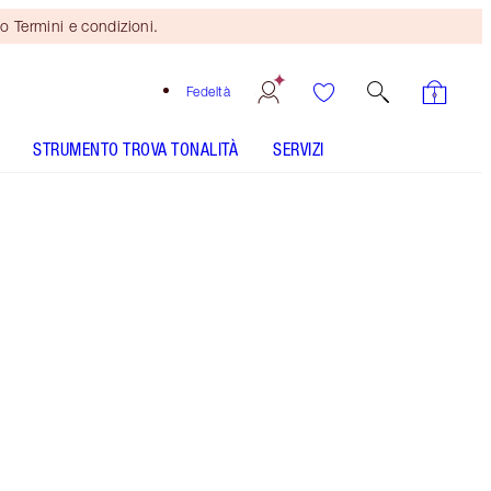
o Termini e condizioni.
Fedeltà
STRUMENTO TROVA TONALITÀ
SERVIZI
ANALISI DELLA PELLE
Mini duo in regalo
se spendi 110 €! Si applicano
Termini e condizioni.