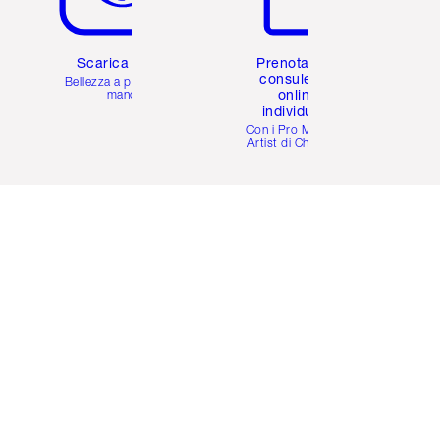
Scarica l'app
Prenota una
consulenza
Bellezza a portata di
online
mano
individuale
i
Con i Pro Make-up
Artist di Charlotte.