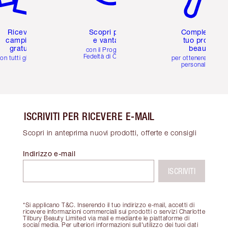
Ricevi 2
Scopri premi
Completa il
campioni
e vantaggi
tuo profilo
gratuiti
beauty
con il Programma
Fedeltà di Charlotte
on tutti gli ordini
per ottenere consigl
personalizzati
ISCRIVITI PER RICEVERE E-MAIL
Scopri in anteprima nuovi prodotti, offerte e consigli
Indirizzo e-mail
ISCRIVITI
*Si applicano T&C. Inserendo il tuo indirizzo e-mail, accetti di
ricevere informazioni commerciali sui prodotti o servizi Charlotte
Tilbury Beauty Limited via mail e mediante le piattaforme di
social media. Per ulteriori informazioni sull'utilizzo dei tuoi dati