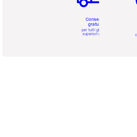
Consegna
gratuita
per tutti gli ordini
superiori a 59 €
c