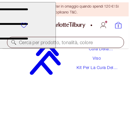
Ricevi un pennello per bronzer in omaggio quando spendi 120 €! Si
applicano T&C.
Cerca per prodotto, tonalità, colore
Cura Della
Pelle
Viso
VALORE 136 €
Kit Per La Cura Della
CHARLOTTE’S MAGIC CREAM & SETTING
Pelle
SPRAY DUO
SKINCARE & MAKEUP KIT
136,00 €
115,60 €