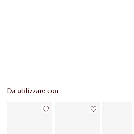
ESCLUSIVE CHARLOTTE TILBURY
Il club fedeltà Charlotte's Darlings. Guadagna
Monete Fedeltà ogni volta che acquisti!
Consegna standard gratuita per gli ordini
superiori a 59,00 €
Scegli 2 campioni gratuiti al momento del
pagamento
Da utilizzare con