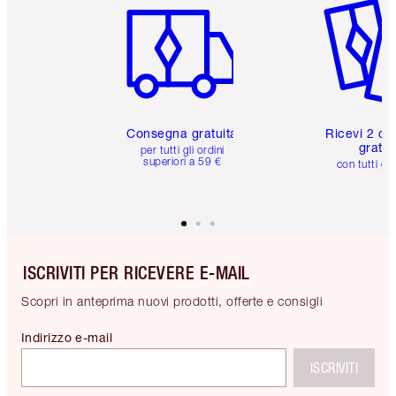
Consegna gratuita
Ricevi 2 ca
gratuit
per tutti gli ordini
superiori a 59 €
con tutti gli
ISCRIVITI PER RICEVERE E-MAIL
Scopri in anteprima nuovi prodotti, offerte e consigli
Indirizzo e-mail
ISCRIVITI