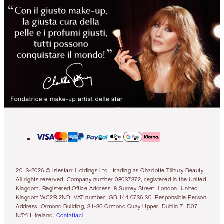
2013-2026 © Islestarr Holdings Ltd., trading as Charlotte Tilbury Beauty.
All rights reserved. Company number 08037372, registered in the United
Kingdom. Registered Office Address: 8 Surrey Street, London, United
Kingdom WC2R 2ND. VAT number: GB 144 0736 30. Responsible Person
Address: Ormond Building, 31-36 Ormond Quay Upper, Dublin 7, D07
N5YH, Ireland.
Contattaci