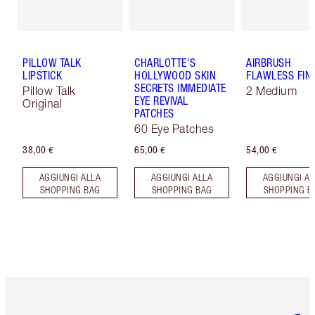
PILLOW TALK
CHARLOTTE'S
AIRBRUSH
LIPSTICK
HOLLYWOOD SKIN
FLAWLESS FIN
SECRETS IMMEDIATE
Pillow Talk
2 Medium
EYE REVIVAL
Original
PATCHES
60 Eye Patches
38,00 €
65,00 €
54,00 €
AGGIUNGI ALLA
AGGIUNGI ALLA
AGGIUNGI AL
SHOPPING BAG
SHOPPING BAG
SHOPPING B
Articolo 1 di 6
Articolo