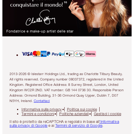
2013-2026 © Islestarr Holdings Ltd., trading as Charlotte Tilbury Beauty.
All rights reserved. Company number 08037372, registered in the United
Kingdom. Registered Office Address: 8 Surrey Street, London, United
Kingdom WC2R 2ND. VAT number: GB 144 0736 30. Responsible Person
Address: Ormond Building, 31-36 Ormond Quay Upper, Dublin 7, D07
N5YH, Ireland.
Contattaci
Informativa sulla privacy
Politica sui cookie
Termini e condizioni
Politiche aziendali
Gestisci i cookie
Il sito è protetto da reCAPTCHA e regolato in base all
'Informativa
sulla privacy di Google
e ai
Termini di servizio di Google
.