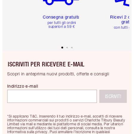
Consegna gratuita
Ricevi 2 ca
gratuit
per tutti gli ordini
superiori a 59 €
con tutti gli
ISCRIVITI PER RICEVERE E-MAIL
Scopri in anteprima nuovi prodotti, offerte e consigli
Indirizzo e-mail
ISCRIVITI
*Si applicano T&C. Inserendo il tuo indirizzo e-mail, accetti di ricevere
informazioni commerciali sui prodotti o servizi Charlotte Tilbury Beauty
Limited via mail e mediante le piattaforme di social media. Per ulteriori
informazioni sull'utilizzo dei tuoi dati personali, consulta la nostra
Informativa sulla privacy. Puoi annullare l'iscrizione in qualsiasi