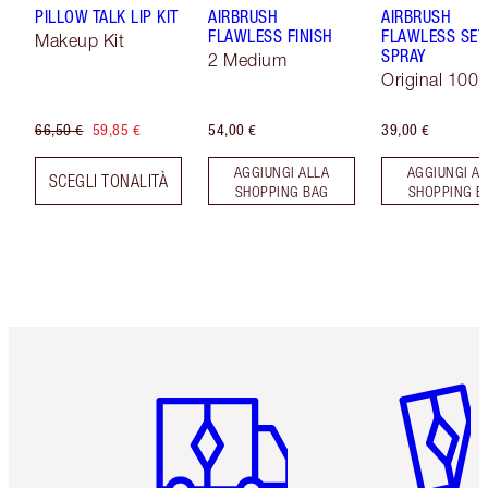
PILLOW TALK LIP KIT
AIRBRUSH
AIRBRUSH
FLAWLESS FINISH
FLAWLESS SET
Makeup Kit
SPRAY
2 Medium
Original 100 
66,50 €
59,85 €
54,00 €
39,00 €
AGGIUNGI ALLA
AGGIUNGI AL
SCEGLI TONALITÀ
SHOPPING BAG
SHOPPING B
Articolo 1 di 6
Articolo