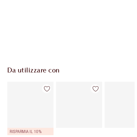
Il club fedeltà Charlotte's Darlings. Guadagna
Monete Fedeltà ogni volta che acquisti!
Consegna standard gratuita per gli ordini
superiori a 59,00 €
Scegli 2 campioni gratuiti al momento del
pagamento
Da utilizzare con
RISPARMIA IL 10%