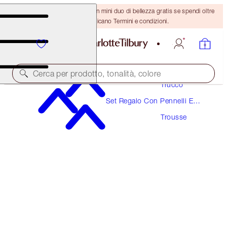
ULTIMA OCCASIONE! Ricevi un mini duo di bellezza gratis se spendi oltre
110 €! Si applicano Termini e condizioni.
Cerca per prodotto, tonalità, colore
Trucco
Set Regalo Con Pennelli E
PILLOW TALK MAKEUP BAG
Accessori Make-Up
Trousse
LARGE MAKEUP BAG
41,00 €