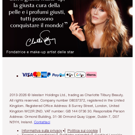
2013-2026 © Islestarr Holdings Ltd., trading as Charlotte Tilbury Beauty.
All rights reserved. Company number 08037372, registered in the United
Kingdom. Registered Office Address: 8 Surrey Street, London, United
Kingdom WC2R 2ND. VAT number: GB 144 0736 30. Responsible Person
Address: Ormond Building, 31-36 Ormond Quay Upper, Dublin 7, D07
N5YH, Ireland.
Contattaci
Informativa sulla privacy
Politica sui cookie