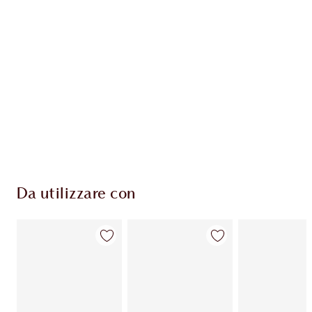
ESCLUSIVE CHARLOTTE TILBURY
Il club fedeltà Charlotte's Darlings. Guadagna
Monete Fedeltà ogni volta che acquisti!
Consegna standard gratuita per gli ordini
superiori a 59,00 €
Scegli 2 campioni gratuiti al momento del
pagamento
Da utilizzare con