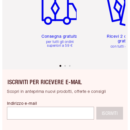
Consegna gratuita
Ricevi 2 ca
gratuit
per tutti gli ordini
superiori a 59 €
con tutti gli
ISCRIVITI PER RICEVERE E-MAIL
Scopri in anteprima nuovi prodotti, offerte e consigli
Indirizzo e-mail
ISCRIVITI