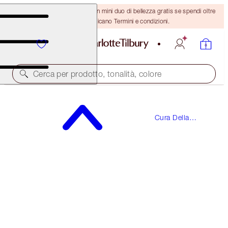
ULTIMA OCCASIONE! Ricevi un mini duo di bellezza gratis se spendi oltre
110 €! Si applicano Termini e condizioni.
Cerca per prodotto, tonalità, colore
RISPARMIA IL 10%
Cura Della
CHARLOTTE’S MAGIC DAY & NIGHT KIT
Pelle
SKINCARE KIT
217,00 €
195,30 €