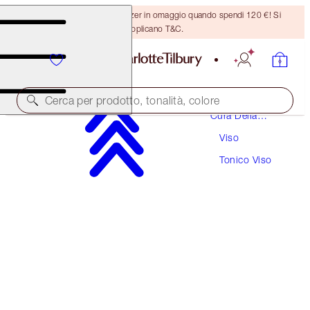
Ricevi un pennello per bronzer in omaggio quando spendi 120 €! Si
applicano T&C.
Cerca per prodotto, tonalità, colore
Cura Della
Pelle
Viso
GLOW TONER
Tonico Viso
30 ML
18,00 €
(
60,00 €
/
100
ml
)