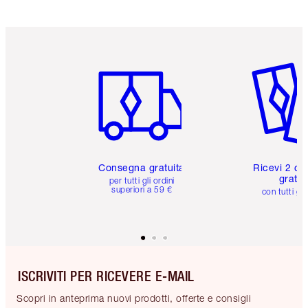
Articolo 1 di 6
Articolo
Consegna gratuita
Ricevi 2 ca
gratuit
per tutti gli ordini
superiori a 59 €
con tutti gli
ISCRIVITI PER RICEVERE E-MAIL
Scopri in anteprima nuovi prodotti, offerte e consigli