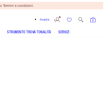
o Termini e condizioni.
Fedeltà
STRUMENTO TROVA TONALITÀ
SERVIZI
COME SI APPLICA
Mini duo in regalo
se spendi 110 €! Si applicano
Termini e condizioni.