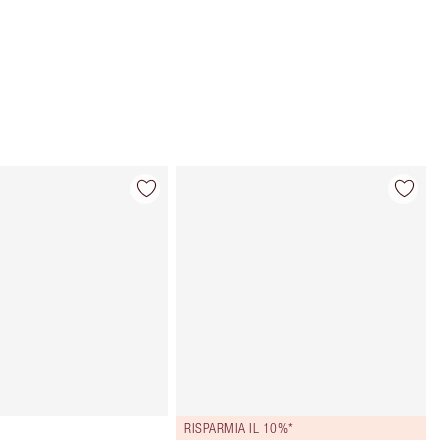
Scegli 2 campioni gratuiti al momento
del pagamento
RISPARMIA IL 10%*