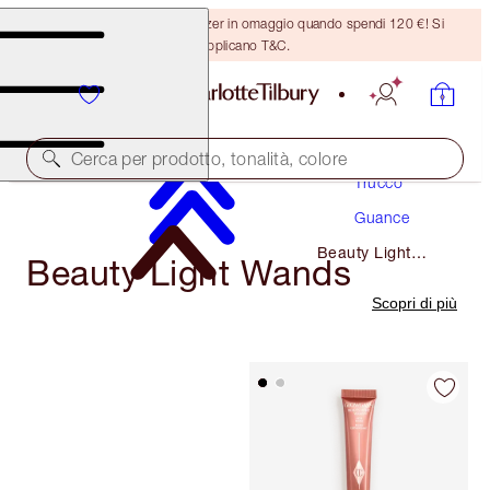
Ricevi un pennello per bronzer in omaggio quando spendi 120 €! Si
applicano T&C.
Cerca per prodotto, tonalità, colore
Trucco
Guance
Beauty Light
Beauty Light Wands
Wands
Scopri di più