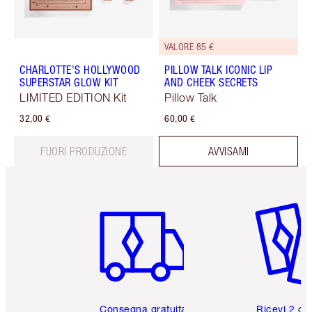
VALORE 85 €
CHARLOTTE'S HOLLYWOOD
PILLOW TALK ICONIC LIP
SUPERSTAR GLOW KIT
AND CHEEK SECRETS
LIMITED EDITION Kit
Pillow Talk
32,00 €
60,00 €
FUORI PRODUZIONE
AVVISAMI
Articolo 1 di 6
Articolo
Consegna gratuita
Ricevi 2 ca