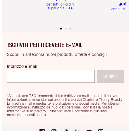
gratuit
per tutti gli ordini
superiori a 59 €
con tutti gli
ISCRIVITI PER RICEVERE E-MAIL
Scopri in anteprima nuovi prodotti, offerte e consigli
Indirizzo e-mail
ISCRIVITI
*Si applicano T&C. Inserendo il tuo indirizzo e-mail, accetti di ricevere
informazioni commerciali sui prodotti o servizi Charlotte Tilbury Beauty
Limited via mail e mediante le piattaforme di social media. Per ulteriori
informazioni sull'utilizzo dei tuoi dati personali, consulta la nostra
Informativa sulla privacy. Puoi annullare l'iscrizione in qualsiasi
momento contattandoci.