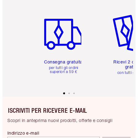
Articolo 1 di 6
Articolo
Consegna gratuita
Ricevi 2 ca
gratuit
per tutti gli ordini
superiori a 59 €
con tutti gli
ISCRIVITI PER RICEVERE E-MAIL
Scopri in anteprima nuovi prodotti, offerte e consigli
Indirizzo e-mail