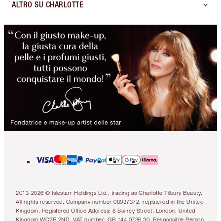
ALTRO SU CHARLOTTE
2013-2026 © Islestarr Holdings Ltd., trading as Charlotte Tilbury Beauty.
All rights reserved. Company number 08037372, registered in the United
Kingdom. Registered Office Address: 8 Surrey Street, London, United
Kingdom WC2R 2ND. VAT number: GB 144 0736 30. Responsible Person