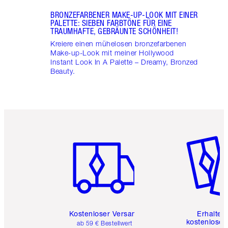
BRONZEFARBENER MAKE-UP-LOOK MIT EINER
PALETTE: SIEBEN FARBTÖNE FÜR EINE
TRAUMHAFTE, GEBRÄUNTE SCHÖNHEIT!
Kreiere einen mühelosen bronzefarbenen
Make-up-Look mit meiner Hollywood
Instant Look In A Palette – Dreamy, Bronzed
Beauty.
Artikel 1 von 6
Artikel 
Kostenloser Versand
Erhalte 
kostenlose 
ab 59 € Bestellwert