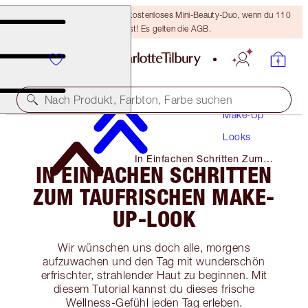
LETZTE CHANCE! Erhalte ein kostenloses Mini-Beauty-Duo, wenn du 110
€ ausgibst! Es gelten die AGB.
Nach Produkt, Farbton, Farbe suchen
Make-Up
Looks
In Einfachen Schritten Zum
IN EINFACHEN SCHRITTEN
Taufrischen Make-Up-Look
ZUM TAUFRISCHEN MAKE-
UP-LOOK
Wir wünschen uns doch alle, morgens
aufzuwachen und den Tag mit wunderschön
erfrischter, strahlender Haut zu beginnen. Mit
diesem Tutorial kannst du dieses frische
Wellness-Gefühl jeden Tag erleben.