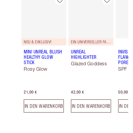
Artikel 1 von 69
Artikel 2 von 69
NEU & EXKLUSIV!
EIN UNIVERSELLER FARBTON.
MINI UNREAL BLUSH
UNREAL
INVISIB
HEALTHY GLOW
HIGHLIGHTER
FLAWL
STICK
PORELE
Glazed Goddess
Rosy Glow
SPF 50
21,00 €
42,00 €
50,00 €
IN DEN WARENKORB
IN DEN WARENKORB
IN DE