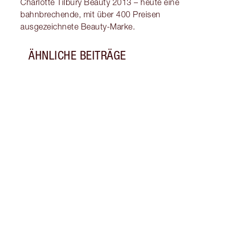
Charlotte Tilbury Beauty 2013 – heute eine
bahnbrechende, mit über 400 Preisen
ausgezeichnete Beauty-Marke.
ÄHNLICHE BEITRÄGE
Artikel 1 von 8
PRET
Erfah
Make-
Wange
schmi