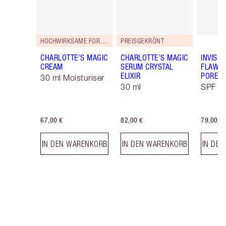
HOCHWIRKSAME FORMEL!
PREISGEKRÖNT
CHARLOTTE'S MAGIC
CHARLOTTE'S MAGIC
INVISIB
CREAM
SERUM CRYSTAL
FLAWL
ELIXIR
PORELE
30 ml Moisturiser
30 ml
SPF 50
67,00 €
82,00 €
79,00 €
IN DEN WARENKORB
IN DEN WARENKORB
IN DE