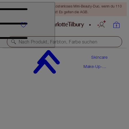
LETZTE CHANCE! Erhalte ein kostenloses Mini-Beauty-Duo, wenn du 110
€ ausgibst! Es gelten die AGB.
Nach Produkt, Farbton, Farbe suchen
Skincare
TAKE IT ALL OFF
Make-Up-
120 ML
Entferner
34,00 €
(
283,30 €
/
1
l
)