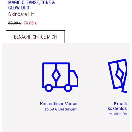
MAGIC CLEANSE, TONE &
GLOW DUO
Skincare Kit
80,00 €
76,00 €
BENACHRICHTIGE MICH
Artikel 1 von 6
Artikel 
Kostenloser Versand
Erhalte 
kostenlose 
ab 59 € Bestellwert
zu allen Best