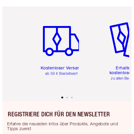
Artikel 1 von 6
Artikel 
Kostenloser Versand
Erhalte 
kostenlose 
ab 59 € Bestellwert
zu allen Best
REGISTRIERE DICH FÜR DEN NEWSLETTER
Erfahre die neuesten Infos über Produkte, Angebote und
Tipps zuerst