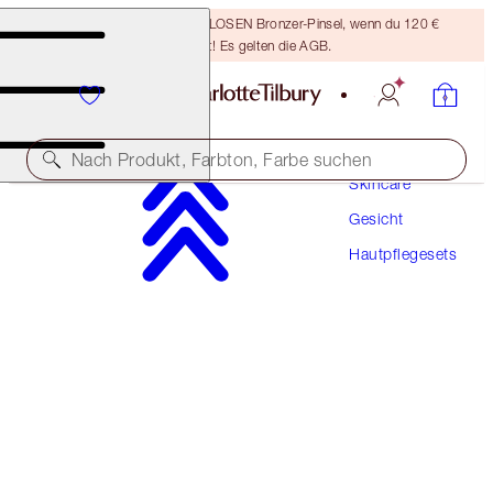
Sichere dir einen KOSTENLOSEN Bronzer-Pinsel, wenn du 120 €
ausgibst! Es gelten die AGB.
Nach Produkt, Farbton, Farbe suchen
Skincare
Gesicht
IM WERT VON 185 €
Hautpflegesets
DARK SPOT CORRECTING HYDRATION
REVIVAL DUO
GIFT SET
148,00 €