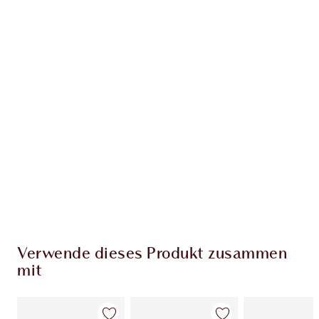
Erhalte 148 Treuetaler
Mehr erfahren
EXKLUSIV-ANGEBOTE BEI CHARLOTTE TILBURY
Charlottes Darlings Treue-Club. Sammle bei
jedem Einkauf Treuetaler!
Kostenloser Standardversand wenn du
59,00 €ausgibst
Wähle zwei kostenlose Proben beim Checkout
aus
Verwende dieses Produkt zusammen
mit