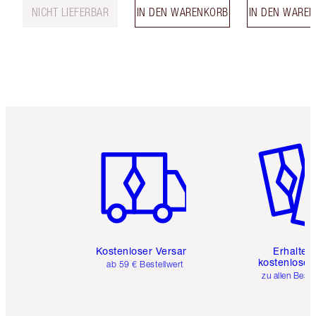
NICHT LIEFERBAR
IN DEN WARENKORB
IN DEN WARE
Artikel 1 von 6
Artikel 
Kostenloser Versand
Erhalte 
kostenlose 
ab 59 € Bestellwert
zu allen Best