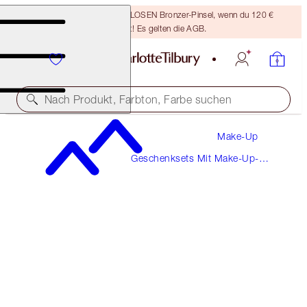
Sichere dir einen KOSTENLOSEN Bronzer-Pinsel, wenn du 120 €
ausgibst! Es gelten die AGB.
Nach Produkt, Farbton, Farbe suchen
Make-Up
MAGISCHE GRAVUR ERHÄLTLICH!
Geschenksets Mit Make-Up-
THE AIR-BRUSH
Pinseln Und Beauty-Zubehör
BRONZING BRUSH
45,00 €