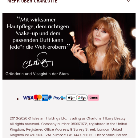
MEHR ÜBER CHARLOTTE
2013-2026 © Islestarr Holdings Ltd., trading as Charlotte Tilbury Beauty.
All rights reserved. Company number 08037372, registered in the United
Kingdom. Registered Office Address: 8 Surrey Street, London, United
Kingdom WC2R 2ND. VAT number: GB 144 0736 30. Responsible Person