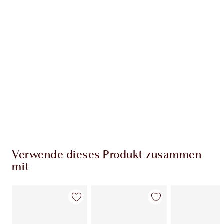
EXKLUSIV-ANGEBOTE BEI CHARLOTTE TILBURY
Charlottes Darlings Treue-Club. Sammle bei
jedem Einkauf Treuetaler!
Kostenloser Standardversand wenn du
59,00 €ausgibst
Wähle zwei kostenlose Proben beim Checkout
aus
Verwende dieses Produkt zusammen
mit