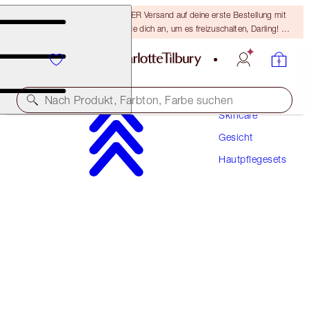
15 % Rabatt & KOSTENLOSER Versand auf deine erste Bestellung mit
dem Code DARLING15 – melde dich an, um es freizuschalten, Darling! Es
gelten die AGB.
Nach Produkt, Farbton, Farbe suchen
Skincare
Gesicht
10 % RABATT!*
Hautpflegesets
CHARLOTTE’S MAGIC CREAM FACE & BODY
DUO
SKINCARE KIT
156,00 €
140,40 €
(
624,00 €
/
1
l
)