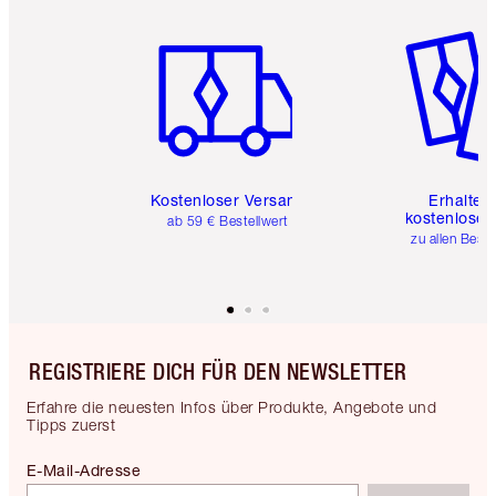
Artikel 1 von 6
Artikel 
Kostenloser Versand
Erhalte 
kostenlose 
ab 59 € Bestellwert
zu allen Best
REGISTRIERE DICH FÜR DEN NEWSLETTER
Erfahre die neuesten Infos über Produkte, Angebote und
Tipps zuerst
E-Mail-Adresse