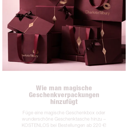
Wie man magische
Geschenkverpackungen
hinzufügt
Füge eine magische Geschenkbox oder
wunderschöne Geschenktasche hinzu –
KOSTENLOS bei Bestellungen ab 220 €!