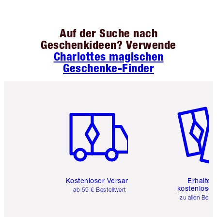
Auf der Suche nach
Geschenkideen? Verwende
Charlottes magischen
Geschenke-Finder
Artikel 1 von 6
Artikel 
Kostenloser Versand
Erhalte 
kostenlose 
ab 59 € Bestellwert
zu allen Best