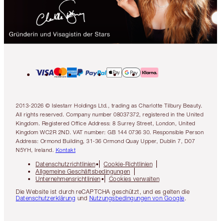
2013-2026 © Islestarr Holdings Ltd., trading as Charlotte Tilbury Beauty.
All rights reserved. Company number 08037372, registered in the United
Kingdom. Registered Office Address: 8 Surrey Street, London, United
Kingdom WC2R 2ND. VAT number: GB 144 0736 30. Responsible Person
Address: Ormond Building, 31-36 Ormond Quay Upper, Dublin 7, D07
N5YH, Ireland.
Kontakt
Datenschutzrichtlinien
Cookie-Richtlinien
Allgemeine Geschäftsbedingungen
Unternehmensrichtlinien
Cookies verwalten
Die Website ist durch reCAPTCHA geschützt, und es gelten die
Datenschutzerklärung
und
Nutzungsbedingungen von Google
.