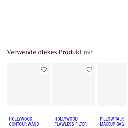
Kostenloser Standardversand wenn du
59,00 €ausgibst
Wähle zwei kostenlose Proben beim Checkout
aus
Verwende dieses Produkt mit
HOLLYWOOD
HOLLYWOOD
PILLOW TALK
CONTOUR WAND
FLAWLESS FILTER
MAKEUP BAG