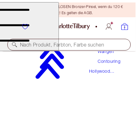
Sichere dir einen KOSTENLOSEN Bronzer-Pinsel, wenn du 120 €
ausgibst! Es gelten die AGB.
Make-Up
Nach Produkt, Farbton, Farbe suchen
Wangen
Contouring
HOLLYWOOD COMPLEXION BRUSH
Hollywood
ROSE GOLD & NIGHT CRIMSON
Contour
45,00 €