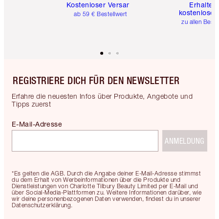
Kostenloser Versand
Erhalte 
kostenlose 
ab 59 € Bestellwert
zu allen Best
REGISTRIERE DICH FÜR DEN NEWSLETTER
Erfahre die neuesten Infos über Produkte, Angebote und
Tipps zuerst
E-Mail-Adresse
ANMELDUNG
*Es gelten die AGB. Durch die Angabe deiner E-Mail-Adresse stimmst
du dem Erhalt von Werbeinformationen über die Produkte und
Dienstleistungen von Charlotte Tilbury Beauty Limited per E-Mail und
über Social-Media-Plattformen zu. Weitere Informationen darüber, wie
wir deine personenbezogenen Daten verwenden, findest du in unserer
Datenschutzerklärung.