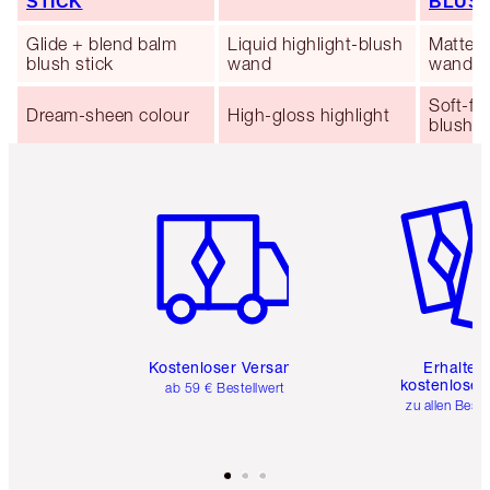
STICK
BLUS
Glide + blend balm
Liquid highlight-blush
Matte l
blush stick
wand
wand
Soft-fo
Dream-sheen colour
High-gloss highlight
blush
Artikel 1 von 6
Artikel 
Kostenloser Versand
Erhalte 
kostenlose 
ab 59 € Bestellwert
zu allen Best