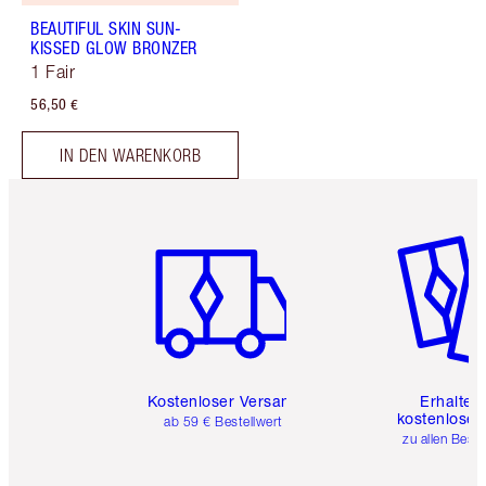
BEAUTIFUL SKIN SUN-
KISSED GLOW BRONZER
1 Fair
56,50 €
IN DEN WARENKORB
Artikel 1 von 6
Artikel 
Kostenloser Versand
Erhalte 
kostenlose 
ab 59 € Bestellwert
zu allen Best