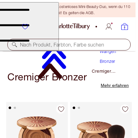
LETZTE CHANCE! Erhalte ein kostenloses Mini-Beauty-Duo, wenn du 110
€ ausgibst! Es gelten die AGB.
Make-Up
Nach Produkt, Farbton, Farbe suchen
Wangen
Bronzer
Cremiger
Cremiger Bronzer
Bronzer
Mehr erfahren