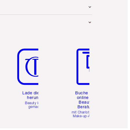
Artikel 5 von 6
Artikel 6 von 6
e
Lade die App
Buche eine
herunter
online 1:1
Beauty-
Beauty leicht
Beratung
gemacht
mit Charlottes Pro
Make-up-Artists.