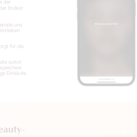
i der
er findest
errate uns
Vorlieben
orgt für die
lte sofort
 speichere
ige Einkäufe.
eauty-