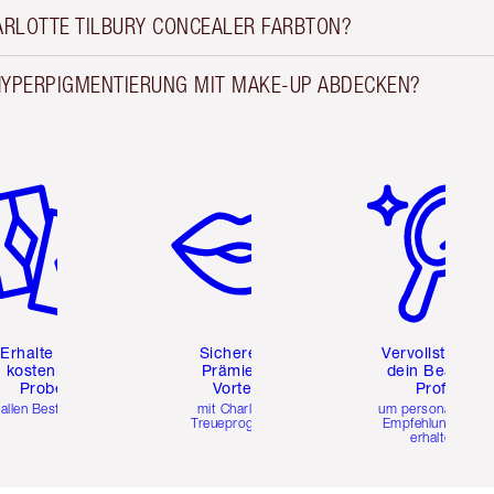
HARLOTTE TILBURY CONCEALER FARBTON?
HYPERPIGMENTIERUNG MIT MAKE-UP ABDECKEN?
tikel 2 von 6
Artikel 3 von 6
Artikel 4 von 6
Erhalte zwei
Sichere dir
Vervollständig
kostenlose
Prämien &
dein Beauty-
Proben
Vorteile
Profil
 allen Bestellungen
mit Charlottes
um personalisierte
Treueprogramm
Empfehlungen zu
erhalten