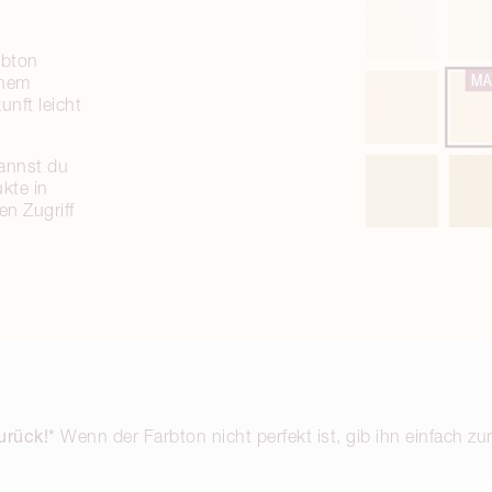
rbton
inem
unft leicht
kannst du
kte in
en Zugriff
urück!*
Wenn der Farbton nicht perfekt ist, gib ihn einfach zu