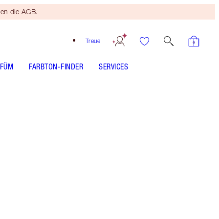
ten die AGB.
Treue
RFÜM
FARBTON-FINDER
SERVICES
HAUTANALYSE
Kostenloser
Bronzing
Brush
Ab einem
Einkaufswert