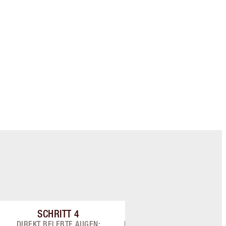
TILBURY
Charlottes Darlings Treue-Club. Sammle
bei jedem Einkauf Treuetaler!
Kostenloser Standardversand wenn du
59,00 €ausgibst
Wähle zwei kostenlose Proben beim
Checkout aus
SCHRITT
4
SCHRITT
5
9
Artikel 4 von 9
Artikel 5 von 9
DIREKT BELEBTE AUGEN:
BEHANDELN: MORGENS +