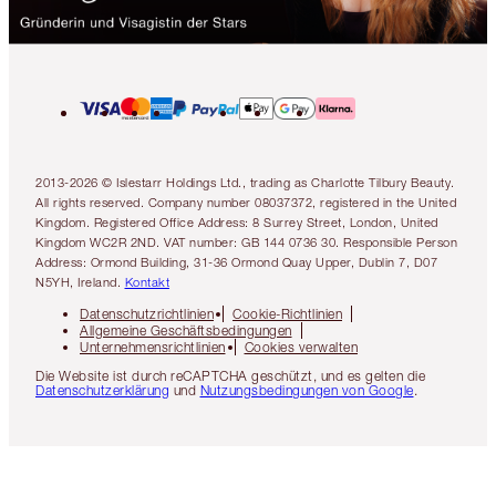
2013-2026 © Islestarr Holdings Ltd., trading as Charlotte Tilbury Beauty.
All rights reserved. Company number 08037372, registered in the United
Kingdom. Registered Office Address: 8 Surrey Street, London, United
Kingdom WC2R 2ND. VAT number: GB 144 0736 30. Responsible Person
Address: Ormond Building, 31-36 Ormond Quay Upper, Dublin 7, D07
N5YH, Ireland.
Kontakt
Datenschutzrichtlinien
Cookie-Richtlinien
Allgemeine Geschäftsbedingungen
Unternehmensrichtlinien
Cookies verwalten
Die Website ist durch reCAPTCHA geschützt, und es gelten die
Datenschutzerklärung
und
Nutzungsbedingungen von Google
.