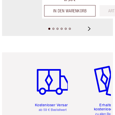
IN DEN WARENKORB
ART
Artikel 1 von 6
Artikel 
Kostenloser Versand
Erhalte 
kostenlose 
ab 59 € Bestellwert
zu allen Best