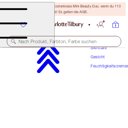
LETZTE CHANCE! Erhalte ein kostenloses Mini-Beauty-Duo, wenn du 110
€ ausgibst! Es gelten die AGB.
Nach Produkt, Farbton, Farbe suchen
Skincare
Gesicht
HOCHWIRKSAME FORMEL!
Feuchtigkeitscreme
CHARLOTTE'S MAGIC CREAM
30 ML MOISTURISER
67,00 €
(
2.233,30 €
/
1
l
)