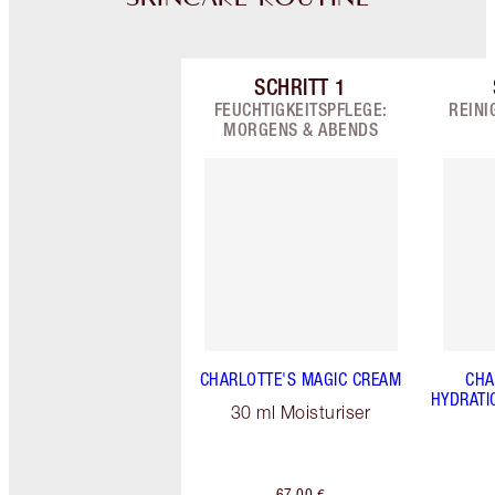
SCHRITT
1
Artikel 1 von 9
FEUCHTIGKEITSPFLEGE:
REINI
MORGENS & ABENDS
CHARLOTTE'S MAGIC CREAM
CHA
HYDRATI
30 ml Moisturiser
67,00 €