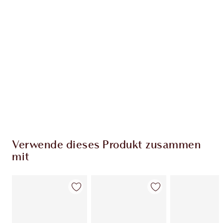
EXKLUSIV-ANGEBOTE BEI CHARLOTTE TILBURY
Charlottes Darlings Treue-Club. Sammle bei
jedem Einkauf Treuetaler!
Kostenloser Standardversand wenn du
59,00 €ausgibst
Wähle zwei kostenlose Proben beim Checkout
aus
Verwende dieses Produkt zusammen
mit