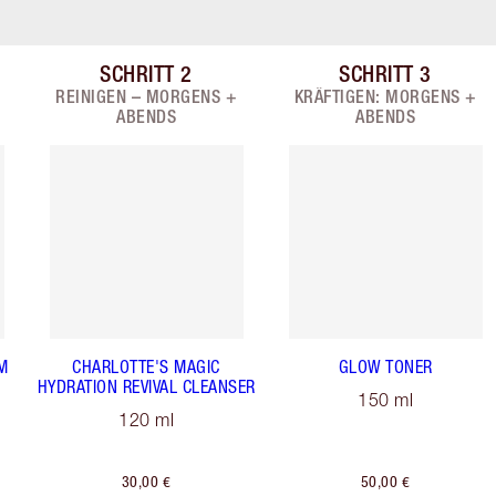
SCHRITT
2
SCHRITT
3
n 9
Artikel 2 von 9
Artikel 3 von 
REINIGEN – MORGENS +
KRÄFTIGEN: MORGENS +
ABENDS
ABENDS
M
CHARLOTTE'S MAGIC
GLOW TONER
HYDRATION REVIVAL CLEANSER
150 ml
120 ml
30,00 €
50,00 €