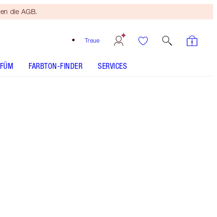
ten die AGB.
Treue
RFÜM
FARBTON-FINDER
SERVICES
Größe
15ml
59,00 €