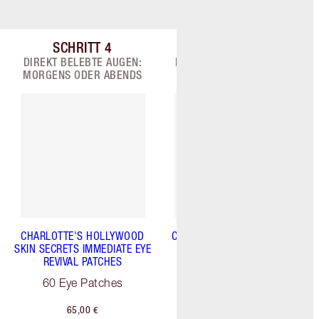
SCHRITT
4
SCHRITT
5
9
Artikel 4 von 9
Artikel 5 von 9
DIREKT BELEBTE AUGEN:
BEHANDELN: MORGENS +
MORGENS ODER ABENDS
ABENDS
CHARLOTTE'S HOLLYWOOD
CHARLOTTE'S MAGIC SERUM
SKIN SECRETS IMMEDIATE EYE
CRYSTAL ELIXIR
REVIVAL PATCHES
30 ml
60 Eye Patches
65,00 €
82,00 €