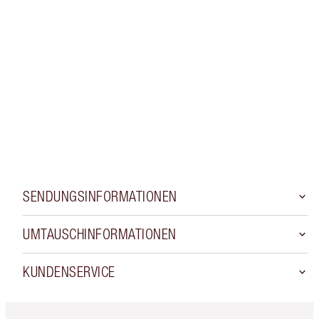
Sammle Treuetaler
15 % Rabatt auf deinen Erstkauf
Diese Treueprämien erwarten dich!
ANMELDEN ODER KONTO ERSTELLEN
Einen Promo-Code anwenden
SENDUNGSINFORMATIONEN
UMTAUSCHINFORMATIONEN
KUNDENSERVICE