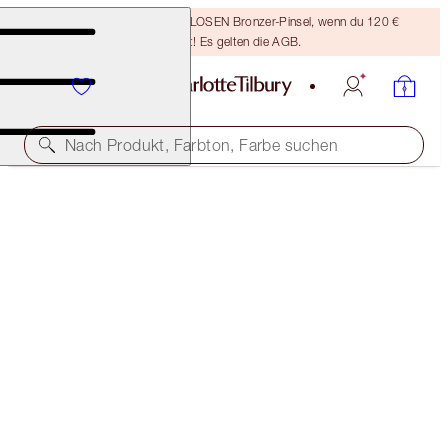
Sichere dir einen KOSTENLOSEN Bronzer-Pinsel, wenn du 120 €
ausgibst! Es gelten die AGB.
Nach Produkt, Farbton, Farbe suchen
DEIN WARENKORB
0,00 €
DEIN WARENKORB IST LEER
Alle Artikel in deinem Warenkorb werden hier angezeigt
TREUEPROGRAMM & WERBEAKTIONEN
SICHERE DIR MAGISCHE TREUEPRÄMIEN!