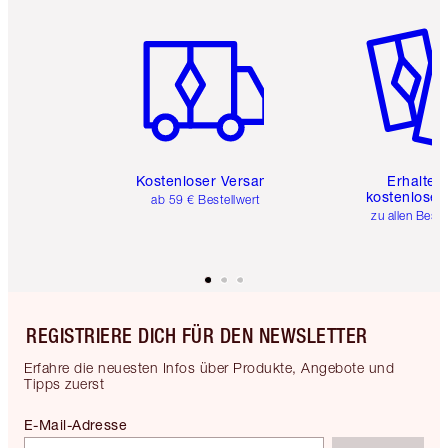
Artikel 1 von 6
Artikel 
Kostenloser Versand
Erhalte 
kostenlose 
ab 59 € Bestellwert
zu allen Best
REGISTRIERE DICH FÜR DEN NEWSLETTER
Erfahre die neuesten Infos über Produkte, Angebote und
Tipps zuerst
E-Mail-Adresse