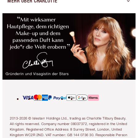
MEHR ÜBER CHARLOTTE
2013-2026 © Islestarr Holdings Ltd., trading as Charlotte Tilbury Beauty.
All rights reserved. Company number 08037372, registered in the United
Kingdom. Registered Office Address: 8 Surrey Street, London, United
Kingdom WC2R 2ND. VAT number: GB 144 0736 30. Responsible Person