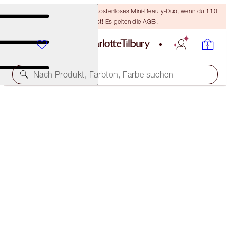
LETZTE CHANCE! Erhalte ein kostenloses Mini-Beauty-Duo, wenn du 110
€ ausgibst! Es gelten die AGB.
Nach Produkt, Farbton, Farbe suchen
50 % RABATT!
CHARLOTTE’S MYSTERY BEAUTY ICONS L.O.V.E.
BAG
6 BEAUTY ICONS & A FREE HEART MAKEUP BAG
255,00 €
127,00 €