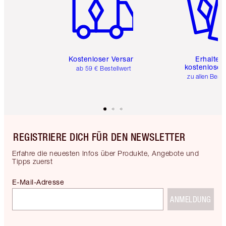
Kostenloser Versand
Erhalte 
kostenlose 
ab 59 € Bestellwert
zu allen Best
REGISTRIERE DICH FÜR DEN NEWSLETTER
Erfahre die neuesten Infos über Produkte, Angebote und
Tipps zuerst
E-Mail-Adresse
ANMELDUNG