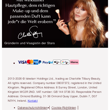
2013-2026 © Islestarr Holdings Ltd., trading as Charlotte Tilbury Beauty.
All rights reserved. Company number 08037372, registered in the United
Kingdom. Registered Office Address: 8 Surrey Street, London, United
Kingdom WC2R 2ND. VAT number: GB 144 0736 30. Responsible Person
Address: Ormond Building, 31-36 Ormond Quay Upper, Dublin 7, D07
N5YH, Ireland.
Kontakt
Datenschutzrichtlinien
Cookie-Richtlinien