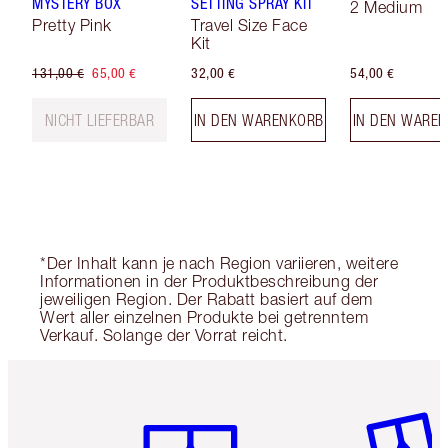
MYSTERY BOX
SETTING SPRAY KIT
2 Medium
Pretty Pink
Travel Size Face
Kit
131,00 €
65,00 €
32,00 €
54,00 €
NICHT LIEFERBAR
IN DEN WARENKORB
IN DEN WARE
*Der Inhalt kann je nach Region variieren, weitere
Informationen in der Produktbeschreibung der
jeweiligen Region. Der Rabatt basiert auf dem
Wert aller einzelnen Produkte bei getrenntem
Verkauf. Solange der Vorrat reicht.
Artikel 1 von 6
Artikel 