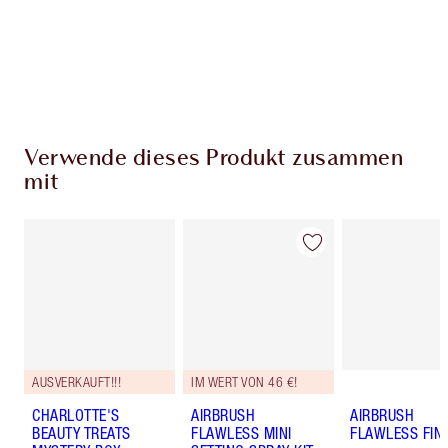
Kostenloser Standardversand wenn du
59,00 €ausgibst
Wähle zwei kostenlose Proben beim Checkout
aus
Verwende dieses Produkt zusammen
mit
AUSVERKAUFT!!!
IM WERT VON 46 €!
CHARLOTTE'S
AIRBRUSH
AIRBRUSH
BEAUTY TREATS
FLAWLESS MINI
FLAWLESS FIN