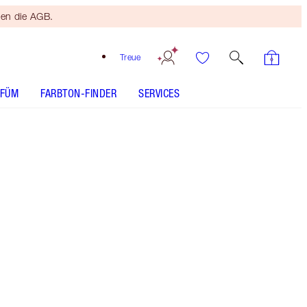
ten die AGB.
Treue
RFÜM
FARBTON-FINDER
SERVICES
Blushed Rose
SHADE MATCH