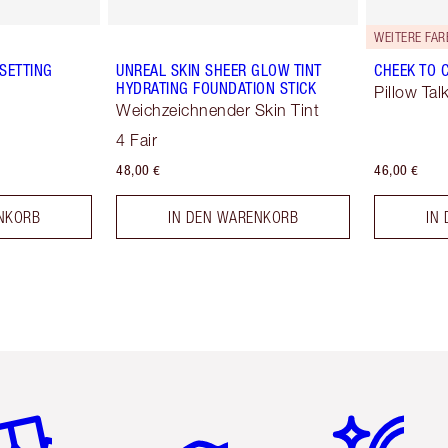
WEITERE FA
SETTING
UNREAL SKIN SHEER GLOW TINT
CHEEK TO 
HYDRATING FOUNDATION STICK
Pillow Tal
Weichzeichnender Skin Tint
4 Fair
48,00 €
46,00 €
NKORB
IN DEN WARENKORB
IN
tikel 2 von 6
Artikel 3 von 6
Artikel 4 von 6