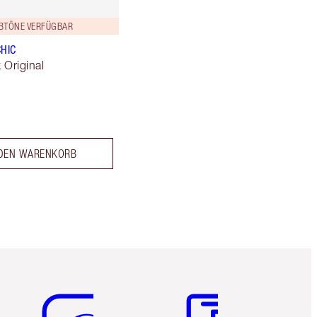
RBTÖNE VERFÜGBAR
CHIC
k Original
 DEN WARENKORB
Artikel 5 von 6
Artikel 6 von 6