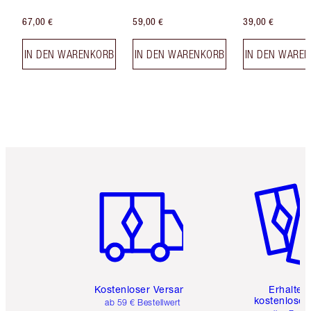
67,00 €
59,00 €
39,00 €
IN DEN WARENKORB
IN DEN WARENKORB
IN DEN WARE
Artikel 1 von 6
Artikel 
Kostenloser Versand
Erhalte 
kostenlose 
ab 59 € Bestellwert