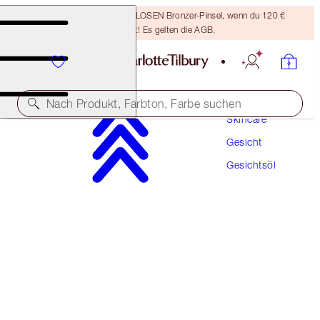
Sichere dir einen KOSTENLOSEN Bronzer-Pinsel, wenn du 120 €
ausgibst! Es gelten die AGB.
Nach Produkt, Farbton, Farbe suchen
Skincare
Gesicht
COLLAGEN SUPERFUSION FACIAL OIL
Gesichtsöl
10ML
34,00 €
(
3.400,00 €
/
1
l
)