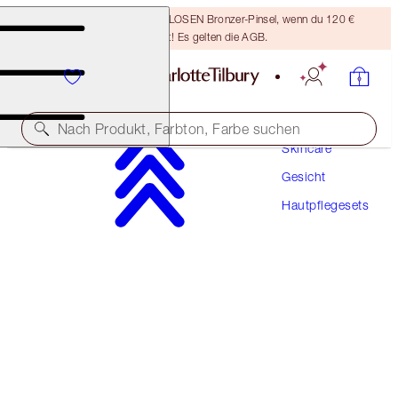
Sichere dir einen KOSTENLOSEN Bronzer-Pinsel, wenn du 120 €
ausgibst! Es gelten die AGB.
Nach Produkt, Farbton, Farbe suchen
Skincare
Gesicht
10 % RABATT
Hautpflegesets
SCIENCE-POWERED SERUM & MAGIC CREAM
MINI DUO
SKINCARE KIT
68,00 €
61,20 €
(
2.720,00 €
/
1
l
)