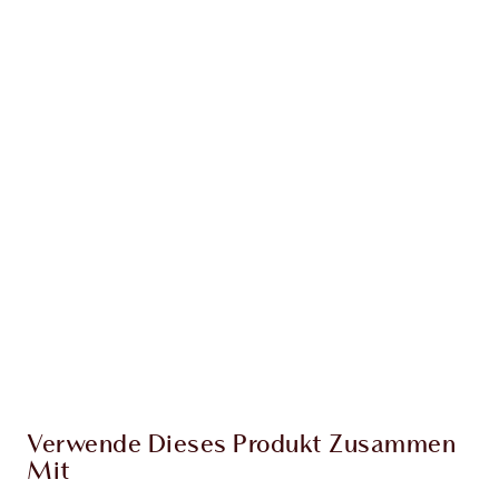
Erhalte 61 Treuetaler
Mehr erfahren
EXKLUSIV-ANGEBOTE BEI CHARLOTTE TILBURY
Charlottes Darlings Treue-Club. Sammle bei
jedem Einkauf Treuetaler!
Kostenloser Standardversand wenn du
59,00 €ausgibst
Wähle zwei kostenlose Proben beim Checkout
aus
Verwende Dieses Produkt Zusammen
Mit