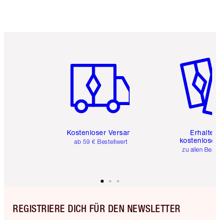
Artikel 1 von 6
Artikel 
Kostenloser Versand
Erhalte 
kostenlose 
ab 59 € Bestellwert
zu allen Best
REGISTRIERE DICH FÜR DEN NEWSLETTER