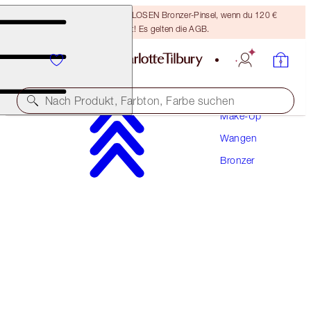
Sichere dir einen KOSTENLOSEN Bronzer-Pinsel, wenn du 120 €
ausgibst! Es gelten die AGB.
Nach Produkt, Farbton, Farbe suchen
Make-Up
Wangen
WIEDER ERHÄLTLICH!
Bronzer
AIRBRUSH BRONZER
MEDIUM
56,50 €
(
3.531,00 €
/
1
kg
)