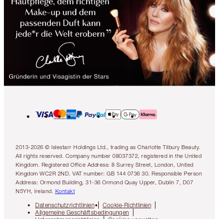
2013-2026 © Islestarr Holdings Ltd., trading as Charlotte Tilbury Beauty.
All rights reserved. Company number 08037372, registered in the United
Kingdom. Registered Office Address: 8 Surrey Street, London, United
Kingdom WC2R 2ND. VAT number: GB 144 0736 30. Responsible Person
Address: Ormond Building, 31-36 Ormond Quay Upper, Dublin 7, D07
N5YH, Ireland.
Kontakt
Datenschutzrichtlinien
Cookie-Richtlinien
Allgemeine Geschäftsbedingungen